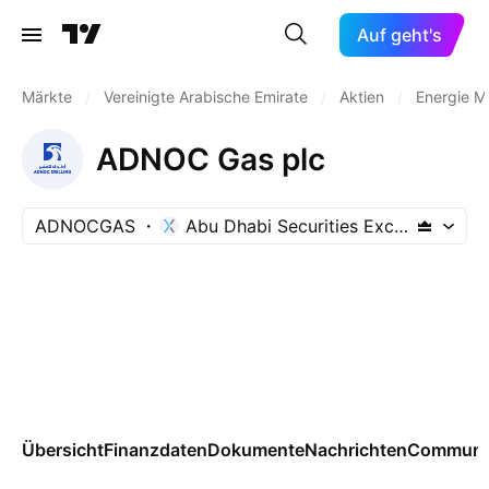
Auf geht's
Märkte
/
Vereinigte Arabische Emirate
/
Aktien
/
Energie Mi
ADNOC Gas plc
ADNOCGAS
Abu Dhabi Securities Exchange
Übersicht
Finanzdaten
Dokumente
Nachrichten
Communi