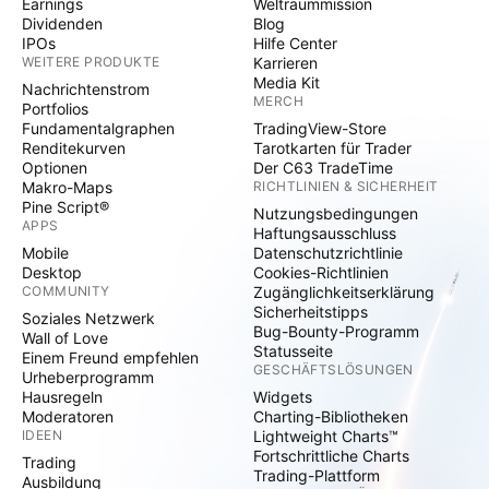
Earnings
Weltraummission
Dividenden
Blog
IPOs
Hilfe Center
WEITERE PRODUKTE
Karrieren
Media Kit
Nachrichtenstrom
MERCH
Portfolios
Fundamentalgraphen
TradingView-Store
Renditekurven
Tarotkarten für Trader
Optionen
Der C63 TradeTime
Makro-Maps
RICHTLINIEN & SICHERHEIT
Pine Script®
Nutzungsbedingungen
APPS
Haftungsausschluss
Mobile
Datenschutzrichtlinie
Desktop
Cookies-Richtlinien
COMMUNITY
Zugänglichkeitserklärung
Sicherheitstipps
Soziales Netzwerk
Bug-Bounty-Programm
Wall of Love
Statusseite
Einem Freund empfehlen
GESCHÄFTSLÖSUNGEN
Urheberprogramm
Hausregeln
Widgets
Moderatoren
Charting-Bibliotheken
IDEEN
Lightweight Charts™
Fortschrittliche Charts
Trading
Trading-Plattform
Ausbildung