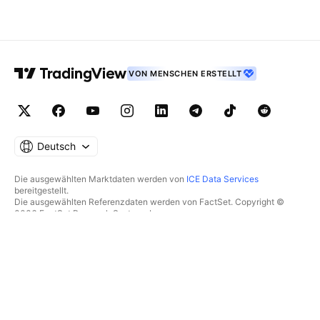
VON MENSCHEN ERSTELLT
Deutsch
Die ausgewählten Marktdaten werden von
ICE Data Services
bereitgestellt.
Die ausgewählten Referenzdaten werden von FactSet. Copyright ©
2026 FactSet Research Systems Inc.
Copyright © 2026, American Bankers Association bereitgestellt. Die
CUSIP-Datenbank wird von FactSet Research Systems Inc.
bereitgestellt. Alle Rechte vorbehalten.
Die SEC-Einreichungen und sonstigen Dokumente werden von
Quartr
bereitgestellt.
© 2026 TradingView, Inc.