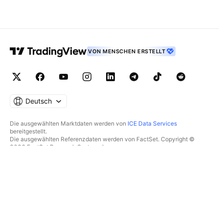
VON MENSCHEN ERSTELLT
Deutsch
Die ausgewählten Marktdaten werden von
ICE Data Services
bereitgestellt.
Die ausgewählten Referenzdaten werden von FactSet. Copyright ©
2026 FactSet Research Systems Inc.
Copyright © 2026, American Bankers Association bereitgestellt. Die
CUSIP-Datenbank wird von FactSet Research Systems Inc.
bereitgestellt. Alle Rechte vorbehalten.
Die SEC-Einreichungen und sonstigen Dokumente werden von
Quartr
bereitgestellt.
© 2026 TradingView, Inc.