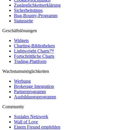
Zugänglichkeitserklärung
Sicherheitstipps
Bug-Bounty-Programm
Statusseite
Geschäftslösungen
Widgets
Charting-Bibliotheken
Lightweight Charts™
Fortschrittliche Charts
Trading-Plattform
Wachstumsmöglichkeiten
Werbung
Brokerage Integration
Partnerprogramm
Ausbildungsprogramm
Community
Soziales Netzwerk
Wall of Love
Einem Freund empfehlen