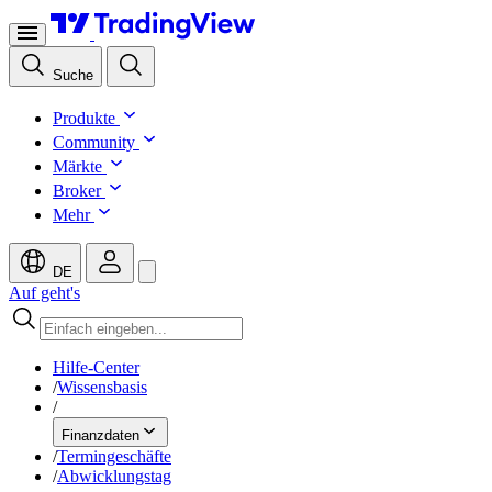
Suche
Produkte
Community
Märkte
Broker
Mehr
DE
Auf geht's
Hilfe-Center
/
Wissensbasis
/
Finanzdaten
/
Termingeschäfte
/
Abwicklungstag