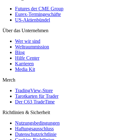
Futures der CME Group
Eurex-Termingeschäfte
US-Aktienbündel
Über das Unternehmen
Wer wir sind
Weltraummission
Blog
Hilfe Center
Karrieren
Media Kit
Merch
TradingView-Store
Tarotkarten für Trader
Der C63 TradeTime
Richtlinien & Sicherheit
Nutzungsbedingungen
Haftungsausschluss
Datenschutzrichtlinie
Cookies-Richtlinien