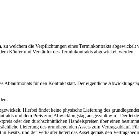
, zu welchem die Verpflichtungen eines Terminkontrakts abgewickelt w
n dem Käufer und Verkäufer des Terminkontrakts abgewickelt werden.
 Ablaufmonats für den Kontrakt statt. Der eigentliche Abwicklungsta
den:
ewickelt. Hierbei findet keine physische Lieferung des grundlegenden
trakts und dem Preis zum Abwicklungstag ausgezahlt wird. Der letzte
ktpreis oder den durchschnittlichen Handelspreisen über einen bestimm
sächliche Lieferung des grundlegenden Assets zum Vertragsablauf. Für
 in Besitz, und der Verkäufer liefert das Asset gemäß den Vertragsbed