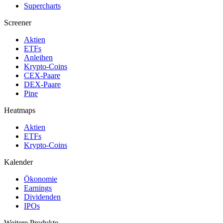
Supercharts
Screener
Aktien
ETFs
Anleihen
Krypto-Coins
CEX-Paare
DEX-Paare
Pine
Heatmaps
Aktien
ETFs
Krypto-Coins
Kalender
Ökonomie
Earnings
Dividenden
IPOs
Weitere Produkte