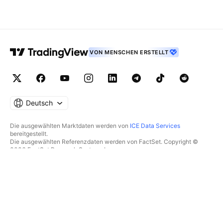
VON MENSCHEN ERSTELLT
Deutsch
Die ausgewählten Marktdaten werden von
ICE Data Services
bereitgestellt.
Die ausgewählten Referenzdaten werden von FactSet. Copyright ©
2026 FactSet Research Systems Inc.
Copyright © 2026, American Bankers Association bereitgestellt. Die
CUSIP-Datenbank wird von FactSet Research Systems Inc.
bereitgestellt. Alle Rechte vorbehalten.
Die SEC-Einreichungen und sonstigen Dokumente werden von
Quartr
bereitgestellt.
© 2026 TradingView, Inc.