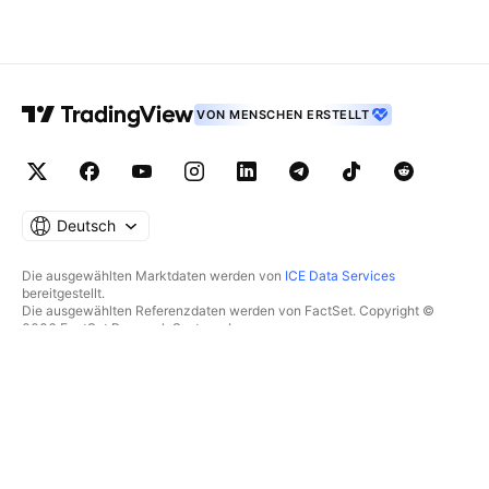
VON MENSCHEN ERSTELLT
Deutsch
Die ausgewählten Marktdaten werden von
ICE Data Services
bereitgestellt.
Die ausgewählten Referenzdaten werden von FactSet. Copyright ©
2026 FactSet Research Systems Inc.
Copyright © 2026, American Bankers Association bereitgestellt. Die
CUSIP-Datenbank wird von FactSet Research Systems Inc.
bereitgestellt. Alle Rechte vorbehalten.
Die SEC-Einreichungen und sonstigen Dokumente werden von
Quartr
bereitgestellt.
© 2026 TradingView, Inc.