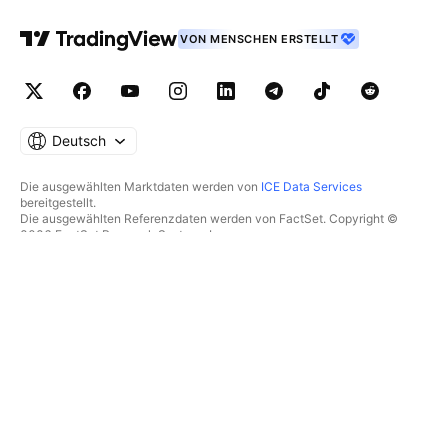
VON MENSCHEN ERSTELLT
Deutsch
Die ausgewählten Marktdaten werden von
ICE Data Services
bereitgestellt.
Die ausgewählten Referenzdaten werden von FactSet. Copyright ©
2026 FactSet Research Systems Inc.
Copyright © 2026, American Bankers Association bereitgestellt. Die
CUSIP-Datenbank wird von FactSet Research Systems Inc.
bereitgestellt. Alle Rechte vorbehalten.
Die SEC-Einreichungen und sonstigen Dokumente werden von
Quartr
bereitgestellt.
© 2026 TradingView, Inc.
MEHR ALS EIN PRODUKT
TOOLS & ABONNEMENTS
Supercharts
Features
SCREENER
Preise