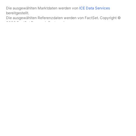
Die ausgewählten Marktdaten werden von
ICE Data Services
bereitgestellt.
Die ausgewählten Referenzdaten werden von FactSet. Copyright ©
2026 FactSet Research Systems Inc.
Copyright © 2026, American Bankers Association bereitgestellt. Die
CUSIP-Datenbank wird von FactSet Research Systems Inc.
bereitgestellt. Alle Rechte vorbehalten.
Die SEC-Einreichungen und sonstigen Dokumente werden von
Quartr
bereitgestellt.
© 2026 TradingView, Inc.
MEHR ALS EIN PRODUKT
TOOLS & ABONNEMENTS
Supercharts
Features
SCREENER
Preise
Marktdaten
Aktien
Abonnements verschenken
ETFs
TRADING
Anleihen
Krypto-Coins
Übersicht
CEX-Paare
Broker
DEX-Paare
Broker-Vergleich
Pine
The Leap
HEATMAPS
SONDERANGEBOTE