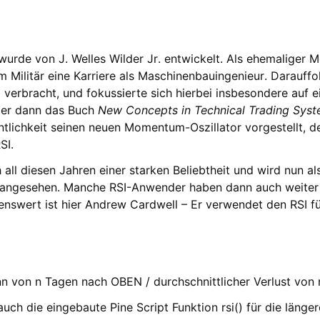
 wurde von J. Welles Wilder Jr. entwickelt. Als ehemaliger
im Militär eine Karriere als Maschinenbauingenieur. Darauff
verbracht, und fokussierte sich hierbei insbesondere auf e
e er dann das Buch
New Concepts in Technical Trading Sys
tlichkeit seinen neuen Momentum-Oszillator vorgestellt, de
SI.
 all diesen Jahren einer starken Beliebtheit und wird nun a
e angesehen. Manche RSI-Anwender haben dann auch weiter
nswert ist hier Andrew Cardwell – Er verwendet den RSI fü
nn von n Tagen nach OBEN / durchschnittlicher Verlust vo
 auch die eingebaute Pine Script Funktion rsi() für die län