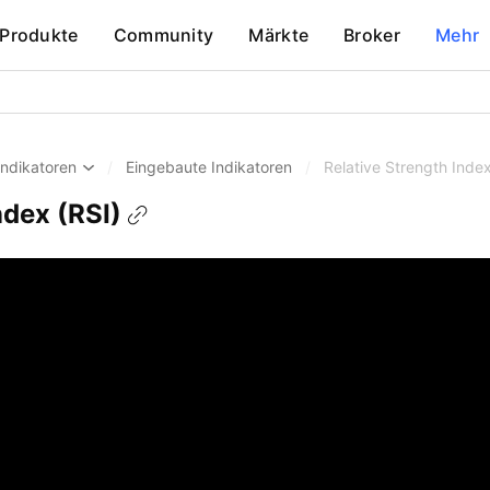
Produkte
Community
Märkte
Broker
Mehr
Indikatoren
/
Eingebaute Indikatoren
/
Relative Strength Index
ndex (RSI)