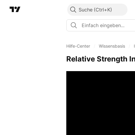
Suche
Hilfe-Center
/
Wissensbasis
/
Relative Strength I