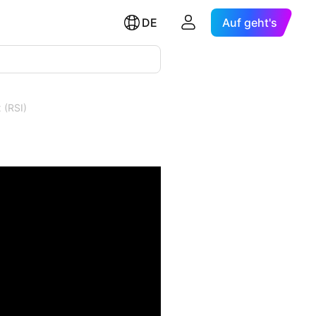
DE
Auf geht's
 (RSI)