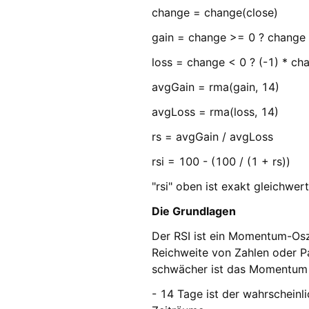
change = change(close)
gain = change >= 0 ? change 
loss = change < 0 ? (-1) * cha
avgGain = rma(gain, 14)
avgLoss = rma(loss, 14)
rs = avgGain / avgLoss
rsi = 100 - (100 / (1 + rs))
"rsi" oben ist exakt gleichwert
Die Grundlagen
Der RSI ist ein Momentum-Oszil
Reichweite von Zahlen oder Pa
schwächer ist das Momentum d
- 14 Tage ist der wahrscheinl