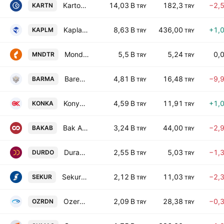
Kartonsan Karton Sanayi ve Ticaret Anonim Sirketi
14,03 B
182,3
−2,
KARTN
TRY
TRY
Kaplamin Ambalaj Sanayi ve Ticaret A.S.
8,63 B
436,00
+1,
KAPLM
TRY
TRY
Mondi Turkey Oluklu Mukavva Kagit ve Ambalaj Sanayi A.S.
5,5 B
5,24
0,
MNDTR
TRY
TRY
Barem Ambalaj Sanayi ve Ticaret AS
4,81 B
16,48
−9,
BARMA
TRY
TRY
Konya Kagit Sanayi ve Ticaret AS
4,59 B
11,91
+1,
KONKA
TRY
TRY
Bak Ambalaj Sanayi ve Ticaret A.S.
3,24 B
44,00
−2,
BAKAB
TRY
TRY
Duran Dogan Basim ve Ambalaj Sanayi A.S.
2,55 B
5,03
−1,
DURDO
TRY
TRY
Sekuro Plastik Ambalaj Sanayi A.S.
2,12 B
11,03
−2,
SEKUR
TRY
TRY
Ozerden Ambalaj Sanayi A.S.
2,09 B
28,38
−0,
OZRDN
TRY
TRY