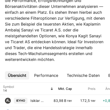
die Performance, Erfolgsrechnungen und
Börsenaktivitäten dieser Unternehmen analysieren —
einfach an einem Platz. Es stehen Ihnen hierbei auch
verschiedene Filteroptionen zur Verfügung, mit denen
Sie zum Beispiel die teuersten Aktien, wie Kaplamin
Ambalaj Sanayi ve Ticaret A.S. oder die
meistgehandelten Optionen, wie Konya Kagit Sanayi
ve Ticaret AS entdecken können. Ideal für Investoren
und Trader, die eine Handelsstrategie innerhalb
dieses Tech-Wachstumssegments erstellen und
weiterentwickeln möchten.
Übersicht
Mehr
Performance
Technische Daten
Symbol
Mkt. Cap
Preis
Än
Isiklar Enerji ve Yapi Holding Anonim Sirketi
83,98 B
172,5
+0,
IEYHO
TRY
TRY