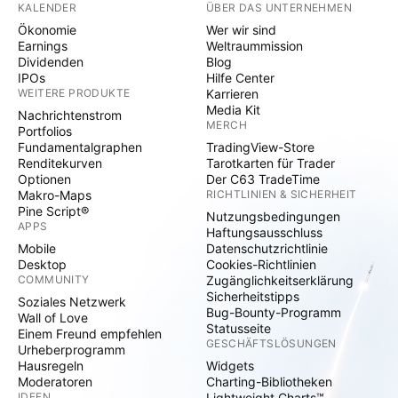
KALENDER
ÜBER DAS UNTERNEHMEN
Ökonomie
Wer wir sind
Earnings
Weltraummission
Dividenden
Blog
IPOs
Hilfe Center
WEITERE PRODUKTE
Karrieren
Media Kit
Nachrichtenstrom
MERCH
Portfolios
Fundamentalgraphen
TradingView-Store
Renditekurven
Tarotkarten für Trader
Optionen
Der C63 TradeTime
Makro-Maps
RICHTLINIEN & SICHERHEIT
Pine Script®
Nutzungsbedingungen
APPS
Haftungsausschluss
Mobile
Datenschutzrichtlinie
Desktop
Cookies-Richtlinien
COMMUNITY
Zugänglichkeitserklärung
Sicherheitstipps
Soziales Netzwerk
Bug-Bounty-Programm
Wall of Love
Statusseite
Einem Freund empfehlen
GESCHÄFTSLÖSUNGEN
Urheberprogramm
Hausregeln
Widgets
Moderatoren
Charting-Bibliotheken
IDEEN
Lightweight Charts™