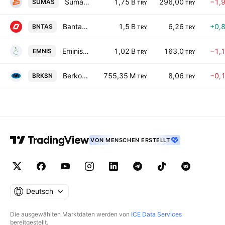
Sumas Suni Tahta ve Mobilya Sanayii AS
1,75 B
296,00
−1,
SUMAS
TRY
TRY
Bantas Bandirma Ambalaj Sanayi ve Ticaret A.S.
1,5 B
6,26
+0,
BNTAS
TRY
TRY
Eminis Ambalaj Sanayi ve Ticaret A.S.
1,02 B
163,0
−1,
EMNIS
TRY
TRY
Berkosan Yalitim ve Tecrit Maddeleri Uretim ve Ticaret A.S.
755,35 M
8,06
−0,
BRKSN
TRY
TRY
VON MENSCHEN ERSTELLT
Deutsch
Die ausgewählten Marktdaten werden von
ICE Data Services
bereitgestellt.