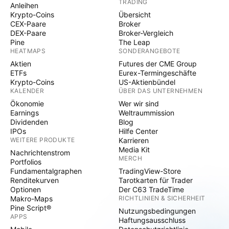
TRADING
Anleihen
Krypto-Coins
Übersicht
CEX-Paare
Broker
DEX-Paare
Broker-Vergleich
Pine
The Leap
HEATMAPS
SONDERANGEBOTE
Aktien
Futures der CME Group
ETFs
Eurex-Termingeschäfte
Krypto-Coins
US-Aktienbündel
KALENDER
ÜBER DAS UNTERNEHMEN
Ökonomie
Wer wir sind
Earnings
Weltraummission
Dividenden
Blog
IPOs
Hilfe Center
WEITERE PRODUKTE
Karrieren
Media Kit
Nachrichtenstrom
MERCH
Portfolios
Fundamentalgraphen
TradingView-Store
Renditekurven
Tarotkarten für Trader
Optionen
Der C63 TradeTime
Makro-Maps
RICHTLINIEN & SICHERHEIT
Pine Script®
Nutzungsbedingungen
APPS
Haftungsausschluss