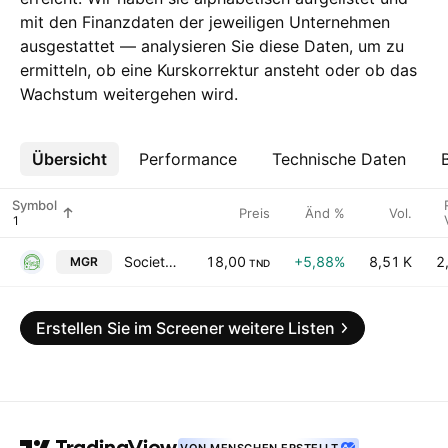
mit den Finanzdaten der jeweiligen Unternehmen
ausgestattet — analysieren Sie diese Daten, um zu
ermitteln, ob eine Kurskorrektur ansteht oder ob das
Wachstum weitergehen wird.
Übersicht
Mehr
Performance
Technische Daten
Symbol
Preis
Änd %
Vol.
Societe Tunisienne des Marches de Gros SA
18,00
+5,88%
8,51 K
2
MGR
TND
Erstellen Sie im Screener weitere Listen