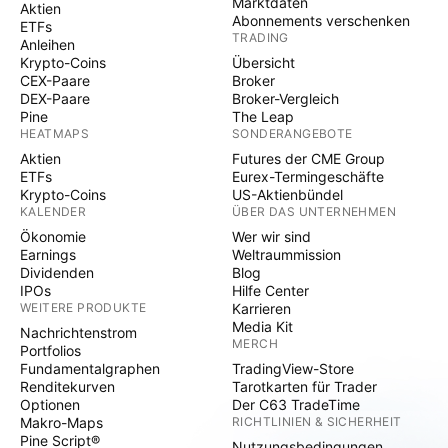
Marktdaten
Aktien
Abonnements verschenken
ETFs
TRADING
Anleihen
Krypto-Coins
Übersicht
CEX-Paare
Broker
DEX-Paare
Broker-Vergleich
Pine
The Leap
HEATMAPS
SONDERANGEBOTE
Aktien
Futures der CME Group
ETFs
Eurex-Termingeschäfte
Krypto-Coins
US-Aktienbündel
KALENDER
ÜBER DAS UNTERNEHMEN
Ökonomie
Wer wir sind
Earnings
Weltraummission
Dividenden
Blog
IPOs
Hilfe Center
WEITERE PRODUKTE
Karrieren
Media Kit
Nachrichtenstrom
MERCH
Portfolios
Fundamentalgraphen
TradingView-Store
Renditekurven
Tarotkarten für Trader
Optionen
Der C63 TradeTime
Makro-Maps
RICHTLINIEN & SICHERHEIT
Pine Script®
Nutzungsbedingungen