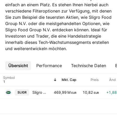
einfach an einem Platz. Es stehen Ihnen hierbei auch
verschiedene Filteroptionen zur Verfügung, mit denen
Sie zum Beispiel die teuersten Aktien, wie Sligro Food
Group N.V. oder die meistgehandelten Optionen, wie
Sligro Food Group N.V. entdecken können. Ideal für
Investoren und Trader, die eine Handelsstrategie
innerhalb dieses Tech-Wachstumssegments erstellen
und weiterentwickeln möchten.
Übersicht
Mehr
Performance
Technische Daten
Symbol
Mkt. Cap
Preis
Änd
Sligro Food Group N.V.
469,99 M
10,82
+1,8
SLIGR
EUR
EUR