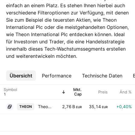
einfach an einem Platz. Es stehen Ihnen hierbei auch
verschiedene Filteroptionen zur Verfügung, mit denen
Sie zum Beispiel die teuersten Aktien, wie Theon
International Plc oder die meistgehandelten Optionen,
wie Theon International Plc entdecken können. Ideal
für Investoren und Trader, die eine Handelsstrategie
innerhalb dieses Tech-Wachstumssegments erstellen
und weiterentwickeln möchten.
Übersicht
Mehr
Performance
Technische Daten
Symbol
Mkt.
Preis
Änd %
Cap
Theon International Plc
2,76 B
35,14
+0,40%
THEON
EUR
EUR