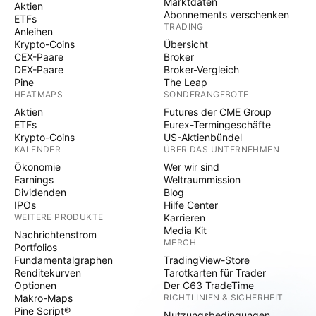
Marktdaten
Aktien
Abonnements verschenken
ETFs
TRADING
Anleihen
Krypto-Coins
Übersicht
CEX-Paare
Broker
DEX-Paare
Broker-Vergleich
Pine
The Leap
HEATMAPS
SONDERANGEBOTE
Aktien
Futures der CME Group
ETFs
Eurex-Termingeschäfte
Krypto-Coins
US-Aktienbündel
KALENDER
ÜBER DAS UNTERNEHMEN
Ökonomie
Wer wir sind
Earnings
Weltraummission
Dividenden
Blog
IPOs
Hilfe Center
WEITERE PRODUKTE
Karrieren
Media Kit
Nachrichtenstrom
MERCH
Portfolios
Fundamentalgraphen
TradingView-Store
Renditekurven
Tarotkarten für Trader
Optionen
Der C63 TradeTime
Makro-Maps
RICHTLINIEN & SICHERHEIT
Pine Script®
Nutzungsbedingungen