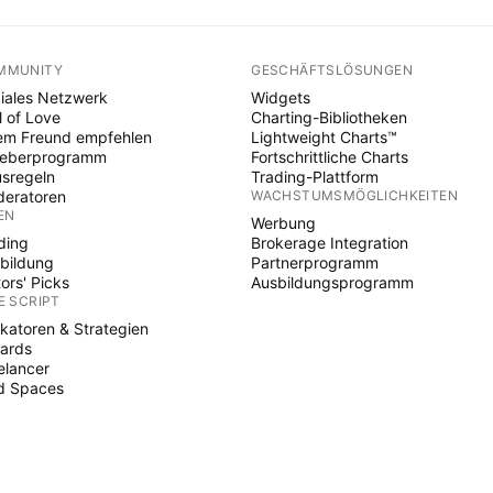
MMUNITY
GESCHÄFTSLÖSUNGEN
iales Netzwerk
Widgets
l of Love
Charting-Bibliotheken
em Freund empfehlen
Lightweight Charts™
heberprogramm
Fortschrittliche Charts
sregeln
Trading-Plattform
eratoren
WACHSTUMSMÖGLICHKEITEN
EN
Werbung
ding
Brokerage Integration
bildung
Partnerprogramm
tors' Picks
Ausbildungsprogramm
E SCRIPT
ikatoren & Strategien
ards
elancer
d Spaces