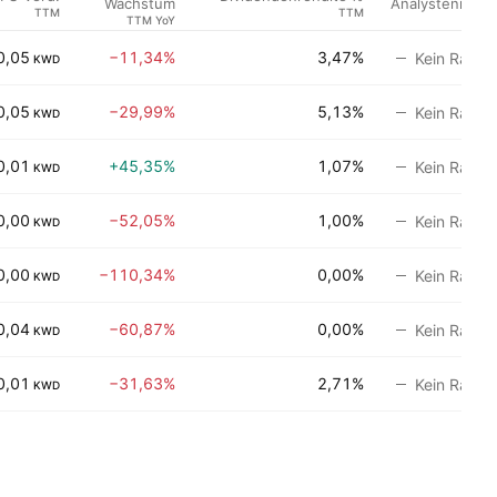
Analystenratin
Wachstum
TTM
TTM
TTM YoY
0,05
−11,34%
3,47%
Kein Rating
KWD
0,05
−29,99%
5,13%
Kein Rating
KWD
0,01
+45,35%
1,07%
Kein Rating
KWD
0,00
−52,05%
1,00%
Kein Rating
KWD
0,00
−110,34%
0,00%
Kein Rating
KWD
0,04
−60,87%
0,00%
Kein Rating
KWD
0,01
−31,63%
2,71%
Kein Rating
KWD