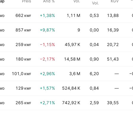
Cap
Preis
Änd %
Vol.
KGV
Vol.
662
+1,38%
1,11 M
0,53
13,88
WD
KWF
857
+9,87%
9
0,00
16,39
WD
KWF
259
−1,15%
45,97 K
0,04
20,72
WD
KWF
180
−2,17%
14,58 M
0,90
51,43
WD
KWF
101,0
+2,96%
3,6 M
6,20
—
−
WD
KWF
129
+1,57%
524,84 K
0,84
—
−
WD
KWF
265
+2,71%
742,92 K
2,59
39,55
WD
KWF