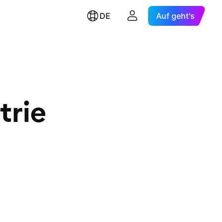
DE
Auf geht's
trie