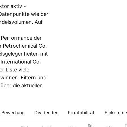
tor aktiv -
 Datenpunkte wie der
andelsvolumen. Auf
e Performance der
n Petrochemical Co.
elsgelegenheiten mit
International Co.
r Liste viele
ewinnen. Filtern und
über die aktuellen
Bewertung
Dividenden
Profitabilität
Einkommen
Rel.
E