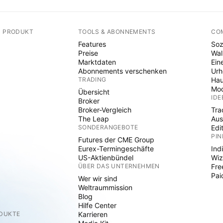
N PRODUKT
TOOLS & ABONNEMENTS
CO
Features
Soz
Preise
Wal
Marktdaten
Ein
Abonnements verschenken
Ur
TRADING
Hau
Mod
Übersicht
IDE
Broker
Broker-Vergleich
Tra
The Leap
Aus
SONDERANGEBOTE
Edi
PIN
Futures der CME Group
Eurex-Termingeschäfte
Ind
US-Aktienbündel
Wiz
ÜBER DAS UNTERNEHMEN
Fre
Pai
Wer wir sind
Weltraummission
Blog
Hilfe Center
ODUKTE
Karrieren