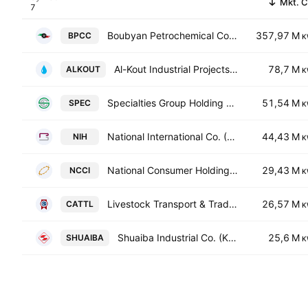
Mkt. 
Boubyan Petrochemical Co. (K.S.C.)
357,97 M
BPCC
K
Al-Kout Industrial Projects Co. KSC
78,7 M
ALKOUT
K
Specialties Group Holding Company K.S.C. (Closed)
51,54 M
SPEC
K
National International Co. (Holding) (K.S.C.)
44,43 M
NIH
K
National Consumer Holding Company
29,43 M
NCCI
K
Livestock Transport & Trading Co. KSC
26,57 M
CATTL
K
Shuaiba Industrial Co. (K.S.C)
25,6 M
SHUAIBA
K