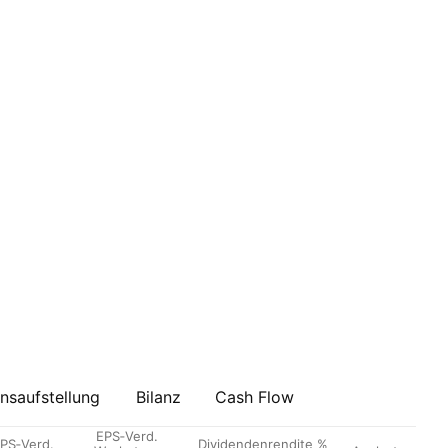
saufstellung
Bilanz
Cash Flow
EPS‑Verd.
PS‑Verd.
Dividendenrendite %