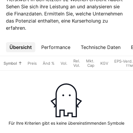
Sehen Sie sich ihre Leistung an und analysieren sie
die Finanzdaten. Ermitteln Sie, welche Unternehmen
das Potenzial enthalten, eine Kurserholung zu
erfahren.
Übersicht
Mehr
Performance
Technische Daten
Rel.
Mkt.
EPS‑Verd.
Symbol
Preis
Änd %
Vol.
KGV
Vol.
Cap
TTM
Für Ihre Kriterien gibt es keine übereinstimmenden Symbole