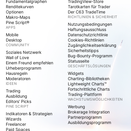
Fundamentalgraphen
TradingView-Store
Renditekurven
Tarotkarten für Trader
Optionen
Der C63 TradeTime
Makro-Maps
RICHTLINIEN & SICHERHEIT
Pine Script®
Nutzungsbedingungen
APPS
Haftungsausschluss
Mobile
Datenschutzrichtlinie
Desktop
Cookies-Richtlinien
COMMUNITY
Zugänglichkeitserklärung
Sicherheitstipps
Soziales Netzwerk
Bug-Bounty-Programm
Wall of Love
Statusseite
Einem Freund empfehlen
GESCHÄFTSLÖSUNGEN
Urheberprogramm
Hausregeln
Widgets
Moderatoren
Charting-Bibliotheken
IDEEN
Lightweight Charts™
Fortschrittliche Charts
Trading
Trading-Plattform
Ausbildung
WACHSTUMSMÖGLICHKEITEN
Editors' Picks
PINE SCRIPT
Werbung
Brokerage Integration
Indikatoren & Strategien
Partnerprogramm
Wizards
Ausbildungsprogramm
Freelancer
Paid Spaces