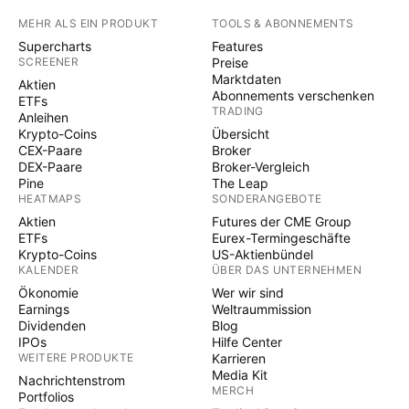
MEHR ALS EIN PRODUKT
TOOLS & ABONNEMENTS
Supercharts
Features
SCREENER
Preise
Marktdaten
Aktien
Abonnements verschenken
ETFs
TRADING
Anleihen
Krypto-Coins
Übersicht
CEX-Paare
Broker
DEX-Paare
Broker-Vergleich
Pine
The Leap
HEATMAPS
SONDERANGEBOTE
Aktien
Futures der CME Group
ETFs
Eurex-Termingeschäfte
Krypto-Coins
US-Aktienbündel
KALENDER
ÜBER DAS UNTERNEHMEN
Ökonomie
Wer wir sind
Earnings
Weltraummission
Dividenden
Blog
IPOs
Hilfe Center
WEITERE PRODUKTE
Karrieren
Media Kit
Nachrichtenstrom
MERCH
Portfolios