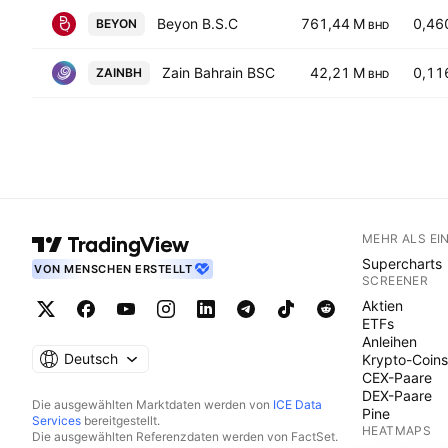
Beyon B.S.C
761,44 M
0,46
BEYON
BHD
Zain Bahrain BSC
42,21 M
0,11
ZAINBH
BHD
MEHR ALS EI
Supercharts
VON MENSCHEN ERSTELLT
SCREENER
Aktien
ETFs
Anleihen
Deutsch
Krypto-Coins
CEX-Paare
DEX-Paare
Die ausgewählten Marktdaten werden von
ICE Data
Pine
Services
bereitgestellt.
HEATMAPS
Die ausgewählten Referenzdaten werden von FactSet.