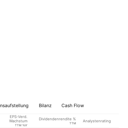
saufstellung
Bilanz
Cash Flow
EPS‑Verd.
Dividendenrendite %
Analystenrating
Wachstum
TTM
TTM YoY