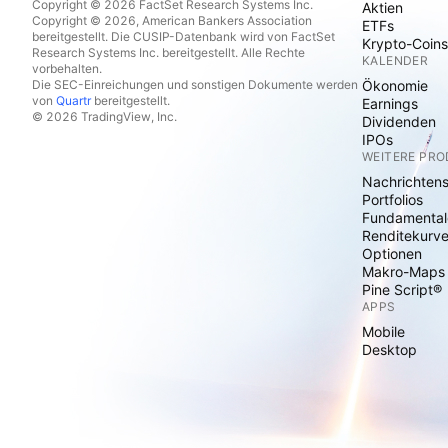
Copyright © 2026 FactSet Research Systems Inc.
Aktien
Copyright © 2026, American Bankers Association
ETFs
bereitgestellt. Die CUSIP-Datenbank wird von FactSet
Krypto-Coins
Research Systems Inc. bereitgestellt. Alle Rechte
KALENDER
vorbehalten.
Die SEC-Einreichungen und sonstigen Dokumente werden
Ökonomie
von
Quartr
bereitgestellt.
Earnings
© 2026 TradingView, Inc.
Dividenden
IPOs
WEITERE PR
Nachrichten
Portfolios
Fundamental
Renditekurv
Optionen
Makro-Maps
Pine Script®
APPS
Mobile
Desktop