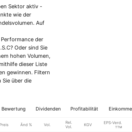
en Sektor aktiv -
nkte wie der
andelsvolumen. Auf
e Performance der
.S.C? Oder sind Sie
inem hohen Volumen,
thilfe dieser Liste
ien gewinnen. Filtern
 Sie über die
Bewertung
Dividenden
Profitabilität
Einkommen
Rel.
EPS‑Verd.
Preis
Änd %
Vol.
KGV
Vol.
TTM