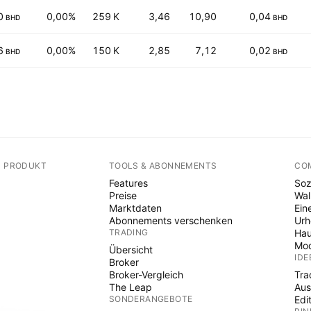
0
0,00%
259 K
3,46
10,90
0,04
BHD
BHD
6
0,00%
150 K
2,85
7,12
0,02
BHD
BHD
N PRODUKT
TOOLS & ABONNEMENTS
CO
Features
Soz
Preise
Wal
Marktdaten
Ein
Abonnements verschenken
Ur
TRADING
Hau
Mod
Übersicht
IDE
Broker
Broker-Vergleich
Tra
The Leap
Aus
SONDERANGEBOTE
Edi