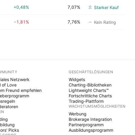
+0,48%
7,07%
Starker Kauf
−1,81%
7,76%
Kein Rating
MMUNITY
GESCHÄFTSLÖSUNGEN
iales Netzwerk
Widgets
l of Love
Charting-Bibliotheken
em Freund empfehlen
Lightweight Charts™
heberprogramm
Fortschrittliche Charts
sregeln
Trading-Plattform
eratoren
WACHSTUMSMÖGLICHKEITEN
EN
Werbung
ding
Brokerage Integration
bildung
Partnerprogramm
tors' Picks
Ausbildungsprogramm