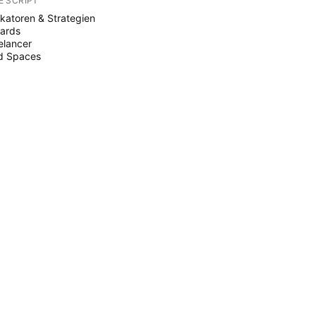
E SCRIPT
ikatoren & Strategien
ards
elancer
d Spaces