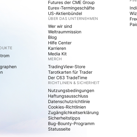
PIN
Futures der CME Group
Eurex-Termingeschäfte
Ind
US-Aktienbündel
Wiz
ÜBER DAS UNTERNEHMEN
Fre
Pai
Wer wir sind
Weltraummission
Blog
Hilfe Center
ODUKTE
Karrieren
Media Kit
strom
MERCH
graphen
TradingView-Store
en
Tarotkarten für Trader
Der C63 TradeTime
RICHTLINIEN & SICHERHEIT
Nutzungsbedingungen
Haftungsausschluss
Datenschutzrichtlinie
Cookies-Richtlinien
Zugänglichkeitserklärung
Sicherheitstipps
Bug-Bounty-Programm
Statusseite