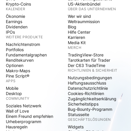
Krypto-Coins
US-Aktienbündel
KALENDER
ÜBER DAS UNTERNEHMEN
Ökonomie
Wer wir sind
Earnings
Weltraummission
Dividenden
Blog
IPOs
Hilfe Center
WEITERE PRODUKTE
Karrieren
Media Kit
Nachrichtenstrom
MERCH
Portfolios
Fundamentalgraphen
TradingView-Store
Renditekurven
Tarotkarten für Trader
Optionen
Der C63 TradeTime
Makro-Maps
RICHTLINIEN & SICHERHEIT
Pine Script®
Nutzungsbedingungen
APPS
Haftungsausschluss
Mobile
Datenschutzrichtlinie
Desktop
Cookies-Richtlinien
COMMUNITY
Zugänglichkeitserklärung
Sicherheitstipps
Soziales Netzwerk
Bug-Bounty-Programm
Wall of Love
Statusseite
Einem Freund empfehlen
GESCHÄFTSLÖSUNGEN
Urheberprogramm
Hausregeln
Widgets