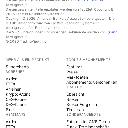
Die ausgewählten Marktdaten werden von
ICE Data Services
bereitgestellt.
Die ausgewählten Referenzdaten werden von FactSet. Copyright ©
2026 FactSet Research Systems Inc.
Copyright © 2026, American Bankers Association bereitgestellt. Die
CUSIP-Datenbank wird von FactSet Research Systems Inc.
bereitgestellt. Alle Rechte vorbehalten.
Die SEC-Einreichungen und sonstigen Dokumente werden von
Quartr
bereitgestellt.
© 2026 TradingView, Inc.
MEHR ALS EIN PRODUKT
TOOLS & ABONNEMENTS
Supercharts
Features
SCREENER
Preise
Marktdaten
Aktien
Abonnements verschenken
ETFs
TRADING
Anleihen
Krypto-Coins
Übersicht
CEX-Paare
Broker
DEX-Paare
Broker-Vergleich
Pine
The Leap
HEATMAPS
SONDERANGEBOTE
Aktien
Futures der CME Group
ETFs
Eurex-Termingeschäfte