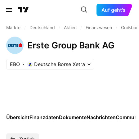
Auf geht's
Märkte
/
Deutschland
/
Aktien
/
Finanzwesen
/
Großban
Erste Group Bank AG
EBO
Deutsche Borse Xetra
Übersicht
Finanzdaten
Dokumente
Nachrichten
Communi
Zurück