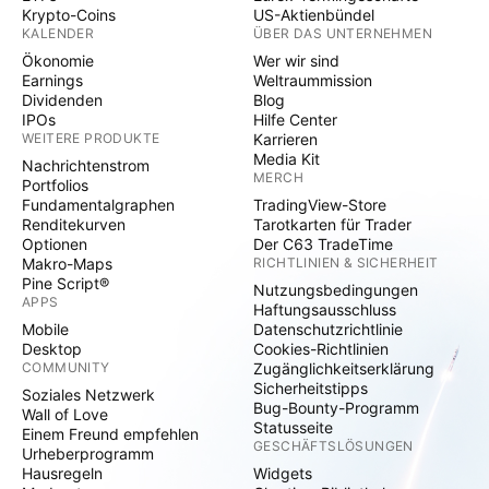
Krypto-Coins
US-Aktienbündel
KALENDER
ÜBER DAS UNTERNEHMEN
Ökonomie
Wer wir sind
Earnings
Weltraummission
Dividenden
Blog
IPOs
Hilfe Center
WEITERE PRODUKTE
Karrieren
Media Kit
Nachrichtenstrom
MERCH
Portfolios
Fundamentalgraphen
TradingView-Store
Renditekurven
Tarotkarten für Trader
Optionen
Der C63 TradeTime
Makro-Maps
RICHTLINIEN & SICHERHEIT
Pine Script®
Nutzungsbedingungen
APPS
Haftungsausschluss
Mobile
Datenschutzrichtlinie
Desktop
Cookies-Richtlinien
COMMUNITY
Zugänglichkeitserklärung
Sicherheitstipps
Soziales Netzwerk
Bug-Bounty-Programm
Wall of Love
Statusseite
Einem Freund empfehlen
GESCHÄFTSLÖSUNGEN
Urheberprogramm
Hausregeln
Widgets