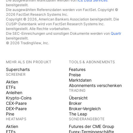
Die ausgewählten Marktdaten werden von
ICE Data Services
bereitgestellt.
Die ausgewählten Referenzdaten werden von FactSet. Copyright ©
2026 FactSet Research Systems Inc.
Copyright © 2026, American Bankers Association bereitgestellt. Die
CUSIP-Datenbank wird von FactSet Research Systems Inc.
bereitgestellt. Alle Rechte vorbehalten.
Die SEC-Einreichungen und sonstigen Dokumente werden von
Quartr
bereitgestellt.
© 2026 TradingView, Inc.
MEHR ALS EIN PRODUKT
TOOLS & ABONNEMENTS
Supercharts
Features
SCREENER
Preise
Marktdaten
Aktien
Abonnements verschenken
ETFs
TRADING
Anleihen
Krypto-Coins
Übersicht
CEX-Paare
Broker
DEX-Paare
Broker-Vergleich
Pine
The Leap
HEATMAPS
SONDERANGEBOTE
Aktien
Futures der CME Group
ETFs
Eurex-Termingeschäfte