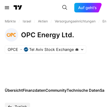
Auf geht's
Märkte
/
Israel
/
Aktien
/
Versorgungseinrichtungen
/
En
OPC Energy Ltd.
OPCE
Tel Aviv Stock Exchange
Übersicht
Finanzdaten
Community
Technische Daten
Sai
Zurück