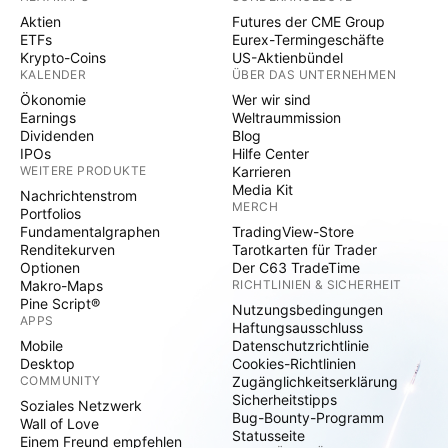
Aktien
Futures der CME Group
ETFs
Eurex-Termingeschäfte
Krypto-Coins
US-Aktienbündel
KALENDER
ÜBER DAS UNTERNEHMEN
Ökonomie
Wer wir sind
Earnings
Weltraummission
Dividenden
Blog
IPOs
Hilfe Center
WEITERE PRODUKTE
Karrieren
Media Kit
Nachrichtenstrom
MERCH
Portfolios
Fundamentalgraphen
TradingView-Store
Renditekurven
Tarotkarten für Trader
Optionen
Der C63 TradeTime
Makro-Maps
RICHTLINIEN & SICHERHEIT
Pine Script®
Nutzungsbedingungen
APPS
Haftungsausschluss
Mobile
Datenschutzrichtlinie
Desktop
Cookies-Richtlinien
COMMUNITY
Zugänglichkeitserklärung
Sicherheitstipps
Soziales Netzwerk
Bug-Bounty-Programm
Wall of Love
Statusseite
Einem Freund empfehlen