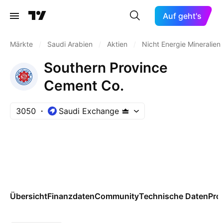
Auf geht's
Märkte
/
Saudi Arabien
/
Aktien
/
Nicht Energie Mineralien
Southern Province
Cement Co.
3050
Saudi Exchange
Übersicht
Finanzdaten
Community
Technische Daten
Pro