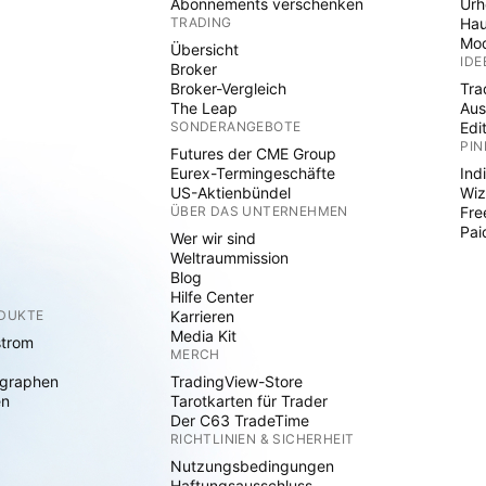
Abonnements verschenken
Ur
TRADING
Hau
Mod
Übersicht
IDE
Broker
Broker-Vergleich
Tra
The Leap
Aus
SONDERANGEBOTE
Edi
PIN
Futures der CME Group
Eurex-Termingeschäfte
Ind
US-Aktienbündel
Wiz
ÜBER DAS UNTERNEHMEN
Fre
Pai
Wer wir sind
Weltraummission
Blog
Hilfe Center
ODUKTE
Karrieren
Media Kit
strom
MERCH
graphen
TradingView-Store
en
Tarotkarten für Trader
Der C63 TradeTime
RICHTLINIEN & SICHERHEIT
Nutzungsbedingungen
Haftungsausschluss