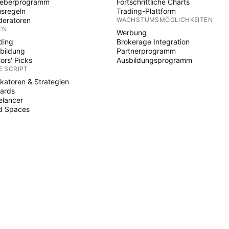
heberprogramm
Fortschrittliche Charts
sregeln
Trading-Plattform
eratoren
WACHSTUMSMÖGLICHKEITEN
EN
Werbung
ding
Brokerage Integration
bildung
Partnerprogramm
tors' Picks
Ausbildungsprogramm
E SCRIPT
ikatoren & Strategien
ards
elancer
d Spaces