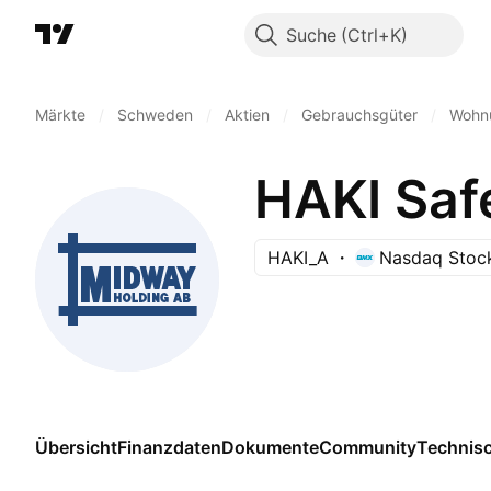
Suche
Märkte
/
Schweden
/
Aktien
/
Gebrauchsgüter
/
Wohn
HAKI Saf
HAKI_A
Nasdaq Stoc
Übersicht
Finanzdaten
Dokumente
Community
Technis