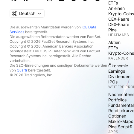
ETFs
Anleihen
Deutsch
Krypto-Coins
CEX-Paare
DEX-Paare
Die ausgewählten Marktdaten werden von
ICE Data
Pine
Services
bereitgestellt.
HEATMAPS
Die ausgewählten Referenzdaten werden von FactSet.
Copyright © 2026 FactSet Research Systems Inc.
Aktien
Copyright © 2026, American Bankers Association
ETFs
bereitgestellt. Die CUSIP-Datenbank wird von FactSet
Krypto-Coins
Research Systems Inc. bereitgestellt. Alle Rechte
KALENDER
vorbehalten.
Die SEC-Einreichungen und sonstigen Dokumente werden
Ökonomie
von
Quartr
bereitgestellt.
Earnings
© 2026 TradingView, Inc.
Dividenden
IPOs
WEITERE PR
Nachrichten
Portfolios
Fundamental
Renditekurv
Optionen
Makro-Maps
Pine Script®
APPS