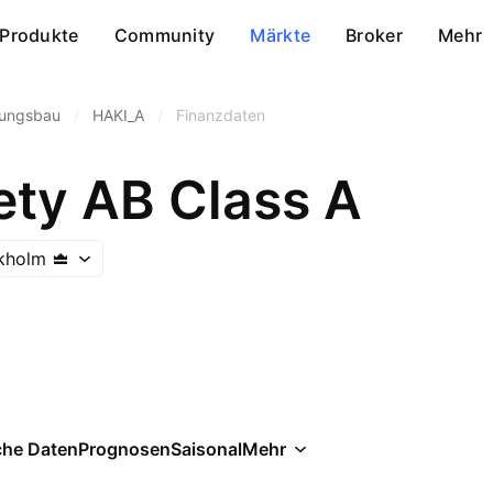
Produkte
Community
Märkte
Broker
Mehr
ungsbau
/
HAKI_A
/
Finanzdaten
ety AB Class A
kholm
che Daten
Prognosen
Saisonal
Mehr