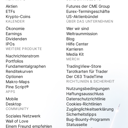
Aktien
Futures der CME Group
ETFs
Eurex-Termingeschäfte
Krypto-Coins
US-Aktienbündel
KALENDER
ÜBER DAS UNTERNEHMEN
Ökonomie
Wer wir sind
Earnings
Weltraummission
Dividenden
Blog
IPOs
Hilfe Center
WEITERE PRODUKTE
Karrieren
Media Kit
Nachrichtenstrom
MERCH
Portfolios
Fundamentalgraphen
TradingView-Store
Renditekurven
Tarotkarten für Trader
Optionen
Der C63 TradeTime
Makro-Maps
RICHTLINIEN & SICHERHEIT
Pine Script®
Nutzungsbedingungen
APPS
Haftungsausschluss
Mobile
Datenschutzrichtlinie
Desktop
Cookies-Richtlinien
COMMUNITY
Zugänglichkeitserklärung
Sicherheitstipps
Soziales Netzwerk
Bug-Bounty-Programm
Wall of Love
Statusseite
Einem Freund empfehlen