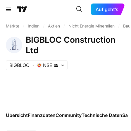
Auf geht's
Märkte
/
Indien
/
Aktien
/
Nicht Energie Mineralien
/
Bau
BIGBLOC Construction
Ltd
BIGBLOC
NSE
Übersicht
Finanzdaten
Community
Technische Daten
Sai