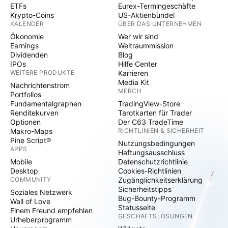
ETFs
Eurex-Termingeschäfte
Krypto-Coins
US-Aktienbündel
KALENDER
ÜBER DAS UNTERNEHMEN
Ökonomie
Wer wir sind
Earnings
Weltraummission
Dividenden
Blog
IPOs
Hilfe Center
WEITERE PRODUKTE
Karrieren
Media Kit
Nachrichtenstrom
MERCH
Portfolios
Fundamentalgraphen
TradingView-Store
Renditekurven
Tarotkarten für Trader
Optionen
Der C63 TradeTime
Makro-Maps
RICHTLINIEN & SICHERHEIT
Pine Script®
Nutzungsbedingungen
APPS
Haftungsausschluss
Mobile
Datenschutzrichtlinie
Desktop
Cookies-Richtlinien
COMMUNITY
Zugänglichkeitserklärung
Sicherheitstipps
Soziales Netzwerk
Bug-Bounty-Programm
Wall of Love
Statusseite
Einem Freund empfehlen
GESCHÄFTSLÖSUNGEN
Urheberprogramm