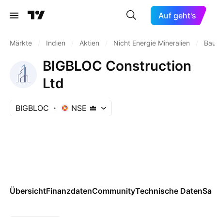
Auf geht's
Märkte
/
Indien
/
Aktien
/
Nicht Energie Mineralien
/
Bau
BIGBLOC Construction
Ltd
BIGBLOC
NSE
Übersicht
Finanzdaten
Community
Technische Daten
Sai