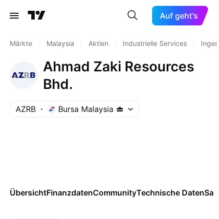
Auf geht's
Märkte
/
Malaysia
/
Aktien
/
Industrielle Services
/
Ingen
Ahmad Zaki Resources
Bhd.
AZRB
Bursa Malaysia
Übersicht
Finanzdaten
Community
Technische Daten
Sai