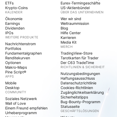
ETFs
Eurex-Termingeschäfte
Krypto-Coins
US-Aktienbündel
KALENDER
ÜBER DAS UNTERNEHMEN
Ökonomie
Wer wir sind
Earnings
Weltraummission
Dividenden
Blog
IPOs
Hilfe Center
WEITERE PRODUKTE
Karrieren
Media Kit
Nachrichtenstrom
MERCH
Portfolios
Fundamentalgraphen
TradingView-Store
Renditekurven
Tarotkarten für Trader
Optionen
Der C63 TradeTime
Makro-Maps
RICHTLINIEN & SICHERHEIT
Pine Script®
Nutzungsbedingungen
APPS
Haftungsausschluss
Mobile
Datenschutzrichtlinie
Desktop
Cookies-Richtlinien
COMMUNITY
Zugänglichkeitserklärung
Sicherheitstipps
Soziales Netzwerk
Bug-Bounty-Programm
Wall of Love
Statusseite
Einem Freund empfehlen
GESCHÄFTSLÖSUNGEN
Urheberprogramm