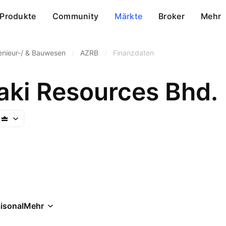
Produkte
Community
Märkte
Broker
Mehr
enieur-/ & Bauwesen
/
AZRB
/
Finanzdaten
ki Resources Bhd.
isonal
Mehr