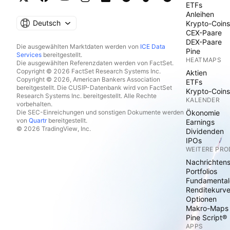
ETFs
Anleihen
Deutsch
Krypto-Coins
CEX-Paare
DEX-Paare
Die ausgewählten Marktdaten werden von
ICE Data
Pine
Services
bereitgestellt.
HEATMAPS
Die ausgewählten Referenzdaten werden von FactSet.
Copyright © 2026 FactSet Research Systems Inc.
Aktien
Copyright © 2026, American Bankers Association
ETFs
bereitgestellt. Die CUSIP-Datenbank wird von FactSet
Krypto-Coins
Research Systems Inc. bereitgestellt. Alle Rechte
KALENDER
vorbehalten.
Die SEC-Einreichungen und sonstigen Dokumente werden
Ökonomie
von
Quartr
bereitgestellt.
Earnings
© 2026 TradingView, Inc.
Dividenden
IPOs
WEITERE PR
Nachrichten
Portfolios
Fundamental
Renditekurv
Optionen
Makro-Maps
Pine Script®
APPS