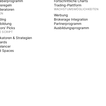
heberprogramm
Fortschrittliche Charts
sregeln
Trading-Plattform
eratoren
WACHSTUMSMÖGLICHKEITEN
EN
Werbung
ding
Brokerage Integration
bildung
Partnerprogramm
tors' Picks
Ausbildungsprogramm
E SCRIPT
ikatoren & Strategien
ards
elancer
d Spaces