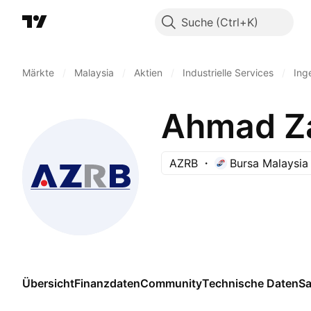
Suche
Märkte
/
Malaysia
/
Aktien
/
Industrielle Services
/
Ing
Ahmad Za
AZRB
Bursa Malaysia
Übersicht
Finanzdaten
Community
Technische Daten
Sa