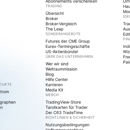
Abonnements verschenken
Ur
TRADING
Hau
Mod
Übersicht
IDE
Broker
Broker-Vergleich
Tra
The Leap
Aus
SONDERANGEBOTE
Edi
PIN
Futures der CME Group
Eurex-Termingeschäfte
Ind
US-Aktienbündel
Wiz
ÜBER DAS UNTERNEHMEN
Fre
Pai
Wer wir sind
Weltraummission
Blog
Hilfe Center
ODUKTE
Karrieren
Media Kit
strom
MERCH
graphen
TradingView-Store
en
Tarotkarten für Trader
Der C63 TradeTime
RICHTLINIEN & SICHERHEIT
Nutzungsbedingungen
Haftungsausschluss