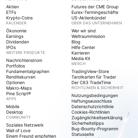
Aktien
Futures der CME Group
ETFs
Eurex-Termingeschäfte
Krypto-Coins
US-Aktienbündel
KALENDER
ÜBER DAS UNTERNEHMEN
Ökonomie
Wer wir sind
Earnings
Weltraummission
Dividenden
Blog
IPOs
Hilfe Center
WEITERE PRODUKTE
Karrieren
Media Kit
Nachrichtenstrom
MERCH
Portfolios
Fundamentalgraphen
TradingView-Store
Renditekurven
Tarotkarten für Trader
Optionen
Der C63 TradeTime
Makro-Maps
RICHTLINIEN & SICHERHEIT
Pine Script®
Nutzungsbedingungen
APPS
Haftungsausschluss
Mobile
Datenschutzrichtlinie
Desktop
Cookies-Richtlinien
COMMUNITY
Zugänglichkeitserklärung
Sicherheitstipps
Soziales Netzwerk
Bug-Bounty-Programm
Wall of Love
Statusseite
Einem Freund empfehlen