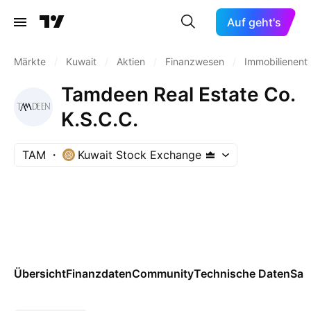
Auf geht's
Märkte
/
Kuwait
/
Aktien
/
Finanzwesen
/
Immobilienent
Tamdeen Real Estate Co.
K.S.C.C.
TAM
Kuwait Stock Exchange
Übersicht
Finanzdaten
Community
Technische Daten
Sai