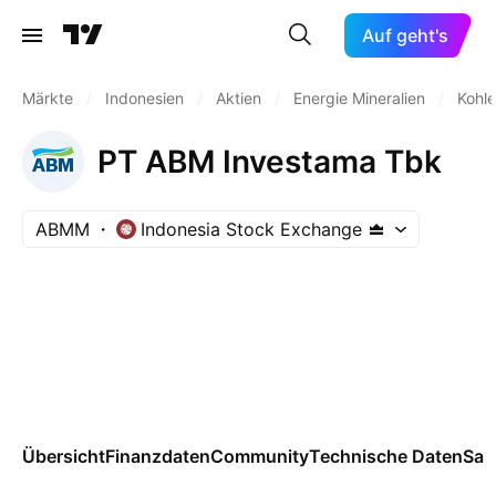
Auf geht's
Märkte
/
Indonesien
/
Aktien
/
Energie Mineralien
/
Kohle
PT ABM Investama Tbk
ABMM
Indonesia Stock Exchange
Übersicht
Finanzdaten
Community
Technische Daten
Sai