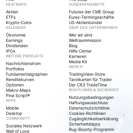
HEATMAPS
SONDERANGEBOTE
Aktien
Futures der CME Group
ETFs
Eurex-Termingeschäfte
Krypto-Coins
US-Aktienbündel
KALENDER
ÜBER DAS UNTERNEHMEN
Ökonomie
Wer wir sind
Earnings
Weltraummission
Dividenden
Blog
IPOs
Hilfe Center
WEITERE PRODUKTE
Karrieren
Media Kit
Nachrichtenstrom
MERCH
Portfolios
Fundamentalgraphen
TradingView-Store
Renditekurven
Tarotkarten für Trader
Optionen
Der C63 TradeTime
Makro-Maps
RICHTLINIEN & SICHERHEIT
Pine Script®
Nutzungsbedingungen
APPS
Haftungsausschluss
Mobile
Datenschutzrichtlinie
Desktop
Cookies-Richtlinien
COMMUNITY
Zugänglichkeitserklärung
Sicherheitstipps
Soziales Netzwerk
Bug-Bounty-Programm
Wall of Love