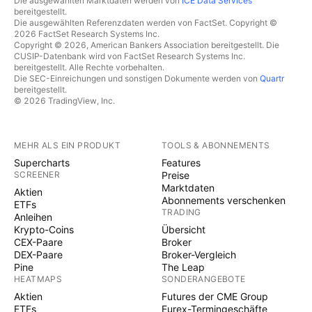
Die ausgewählten Marktdaten werden von
ICE Data Services
bereitgestellt.
Die ausgewählten Referenzdaten werden von FactSet. Copyright ©
2026 FactSet Research Systems Inc.
Copyright © 2026, American Bankers Association bereitgestellt. Die
CUSIP-Datenbank wird von FactSet Research Systems Inc.
bereitgestellt. Alle Rechte vorbehalten.
Die SEC-Einreichungen und sonstigen Dokumente werden von
Quartr
bereitgestellt.
© 2026 TradingView, Inc.
MEHR ALS EIN PRODUKT
TOOLS & ABONNEMENTS
Supercharts
Features
SCREENER
Preise
Marktdaten
Aktien
Abonnements verschenken
ETFs
TRADING
Anleihen
Krypto-Coins
Übersicht
CEX-Paare
Broker
DEX-Paare
Broker-Vergleich
Pine
The Leap
HEATMAPS
SONDERANGEBOTE
Aktien
Futures der CME Group
ETFs
Eurex-Termingeschäfte