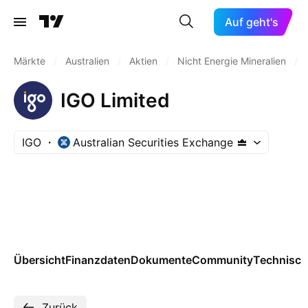
Auf geht's
Märkte
/
Australien
/
Aktien
/
Nicht Energie Mineralien
/
IGO Limited
IGO
Australian Securities Exchange
Übersicht
Finanzdaten
Dokumente
Community
Technisch
Zurück