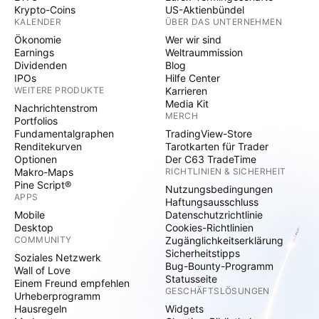
Krypto-Coins
US-Aktienbündel
KALENDER
ÜBER DAS UNTERNEHMEN
Ökonomie
Wer wir sind
Earnings
Weltraummission
Dividenden
Blog
IPOs
Hilfe Center
WEITERE PRODUKTE
Karrieren
Media Kit
Nachrichtenstrom
MERCH
Portfolios
Fundamentalgraphen
TradingView-Store
Renditekurven
Tarotkarten für Trader
Optionen
Der C63 TradeTime
Makro-Maps
RICHTLINIEN & SICHERHEIT
Pine Script®
Nutzungsbedingungen
APPS
Haftungsausschluss
Mobile
Datenschutzrichtlinie
Desktop
Cookies-Richtlinien
COMMUNITY
Zugänglichkeitserklärung
Sicherheitstipps
Soziales Netzwerk
Bug-Bounty-Programm
Wall of Love
Statusseite
Einem Freund empfehlen
GESCHÄFTSLÖSUNGEN
Urheberprogramm
Hausregeln
Widgets