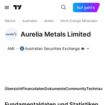
Auf geht's
Märkte
/
Australien
/
Aktien
/
Nicht Energie Mineralien
/
Aurelia Metals Limited
AMI
Australian Securities Exchange
Übersicht
Finanzdaten
Dokumente
Community
Technisch
Fundamentaldaten und Statistiken