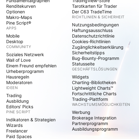
Fundamentalgraphen
TradingView-Store
Renditekurven
Tarotkarten für Trader
Optionen
Der C63 TradeTime
Makro-Maps
RICHTLINIEN & SICHERHEIT
Pine Script®
Nutzungsbedingungen
APPS
Haftungsausschluss
Mobile
Datenschutzrichtlinie
Desktop
Cookies-Richtlinien
COMMUNITY
Zugänglichkeitserklärung
Sicherheitstipps
Soziales Netzwerk
Bug-Bounty-Programm
Wall of Love
Statusseite
Einem Freund empfehlen
GESCHÄFTSLÖSUNGEN
Urheberprogramm
Hausregeln
Widgets
Moderatoren
Charting-Bibliotheken
IDEEN
Lightweight Charts™
Fortschrittliche Charts
Trading
Trading-Plattform
Ausbildung
WACHSTUMSMÖGLICHKEITEN
Editors' Picks
PINE SCRIPT
Werbung
Brokerage Integration
Indikatoren & Strategien
Partnerprogramm
Wizards
Ausbildungsprogramm
Freelancer
Paid Spaces