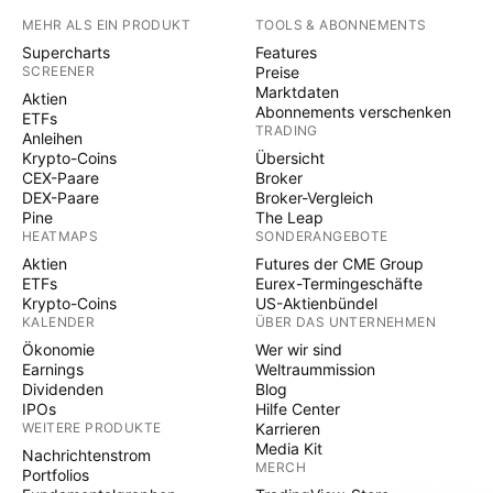
MEHR ALS EIN PRODUKT
TOOLS & ABONNEMENTS
Supercharts
Features
SCREENER
Preise
Marktdaten
Aktien
Abonnements verschenken
ETFs
TRADING
Anleihen
Krypto-Coins
Übersicht
CEX-Paare
Broker
DEX-Paare
Broker-Vergleich
Pine
The Leap
HEATMAPS
SONDERANGEBOTE
Aktien
Futures der CME Group
ETFs
Eurex-Termingeschäfte
Krypto-Coins
US-Aktienbündel
KALENDER
ÜBER DAS UNTERNEHMEN
Ökonomie
Wer wir sind
Earnings
Weltraummission
Dividenden
Blog
IPOs
Hilfe Center
WEITERE PRODUKTE
Karrieren
Media Kit
Nachrichtenstrom
MERCH
Portfolios