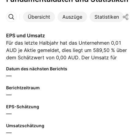
Übersicht
Auszüge
Statistiken
Di
Mehr
EPS und Umsatz
Für das letzte Halbjahr hat das Unternehmen 0,01
AUD je Aktie gemeldet, dies liegt um 589,50 % über
dem Schätzwert von 0,00 AUD. Der Umsatz für
denselben Zeitraum hat ‪206,87 M‬ AUD erreicht, trotz
Datum des nächsten Berichts
einer Schätzung von ‪192,80 M‬ AUD. Für das nächste
—
Halbjahr erwarten die Analysten einen Gewinn je
Aktie von 0,02 AUD und einen Umsatz von ‪273,40 M‬
Berichtzeitraum
AUD.
—
EPS-Schätzung
—
Umsatzschätzung
—