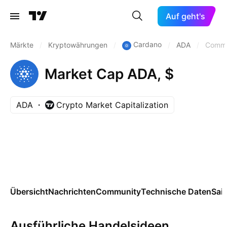
Auf geht's
Cardano
Märkte
/
Kryptowährungen
/
/
ADA
/
Commu
Market Cap ADA, $
ADA
Crypto Market Capitalization
Übersicht
Nachrichten
Community
Technische Daten
Sai
Ausführliche Handelsideen