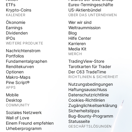
ETFs
Eurex-Termingeschäfte
Krypto-Coins
US-Aktienbündel
KALENDER
ÜBER DAS UNTERNEHMEN
Ökonomie
Wer wir sind
Earnings
Weltraummission
Dividenden
Blog
IPOs
Hilfe Center
WEITERE PRODUKTE
Karrieren
Media Kit
Nachrichtenstrom
MERCH
Portfolios
Fundamentalgraphen
TradingView-Store
Renditekurven
Tarotkarten für Trader
Optionen
Der C63 TradeTime
Makro-Maps
RICHTLINIEN & SICHERHEIT
Pine Script®
Nutzungsbedingungen
APPS
Haftungsausschluss
Mobile
Datenschutzrichtlinie
Desktop
Cookies-Richtlinien
COMMUNITY
Zugänglichkeitserklärung
Sicherheitstipps
Soziales Netzwerk
Bug-Bounty-Programm
Wall of Love
Statusseite
Einem Freund empfehlen
GESCHÄFTSLÖSUNGEN
Urheberprogramm