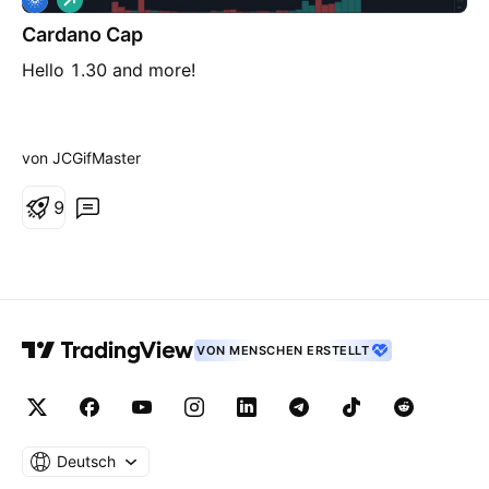
o
Cardano Cap
n
g
Hello 1.30 and more!
von JCGifMaster
9
VON MENSCHEN ERSTELLT
Deutsch