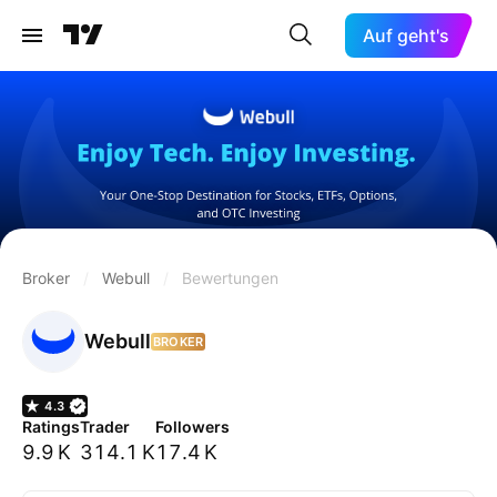
Auf geht's
Broker
/
Webull
/
Bewertungen
Webull
BROKER
4.3
Ratings
Trader
Followers
9.9 K
314.1 K
17.4 K