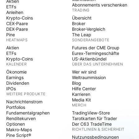
Aktien
Abonnements verschenken
ETFs
TRADING
Anleihen
Krypto-Coins
Übersicht
CEX-Paare
Broker
DEX-Paare
Broker-Vergleich
Pine
The Leap
HEATMAPS
SONDERANGEBOTE
Aktien
Futures der CME Group
ETFs
Eurex-Termingeschäfte
Krypto-Coins
US-Aktienbündel
KALENDER
ÜBER DAS UNTERNEHMEN
Ökonomie
Wer wir sind
Earnings
Weltraummission
Dividenden
Blog
IPOs
Hilfe Center
WEITERE PRODUKTE
Karrieren
Media Kit
Nachrichtenstrom
MERCH
Portfolios
Fundamentalgraphen
TradingView-Store
Renditekurven
Tarotkarten für Trader
Optionen
Der C63 TradeTime
Makro-Maps
RICHTLINIEN & SICHERHEIT
Pine Script®
Nutzungsbedingungen