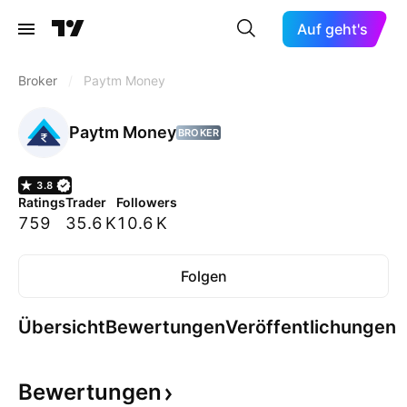
Auf geht's
Broker
/
Paytm Money
Paytm Money
BROKER
3.8
Ratings
Trader
Followers
759
35.6 K
10.6 K
Folgen
Übersicht
Bewertungen
Veröffentlichungen
Bewertungen