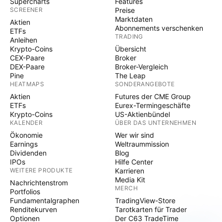
Supercharts
Features
SCREENER
Preise
Marktdaten
Aktien
Abonnements verschenken
ETFs
TRADING
Anleihen
Krypto-Coins
Übersicht
CEX-Paare
Broker
DEX-Paare
Broker-Vergleich
Pine
The Leap
HEATMAPS
SONDERANGEBOTE
Aktien
Futures der CME Group
ETFs
Eurex-Termingeschäfte
Krypto-Coins
US-Aktienbündel
KALENDER
ÜBER DAS UNTERNEHMEN
Ökonomie
Wer wir sind
Earnings
Weltraummission
Dividenden
Blog
IPOs
Hilfe Center
WEITERE PRODUKTE
Karrieren
Media Kit
Nachrichtenstrom
MERCH
Portfolios
Fundamentalgraphen
TradingView-Store
Renditekurven
Tarotkarten für Trader
Optionen
Der C63 TradeTime