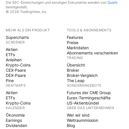
Die SEC-Einreichungen und sonstigen Dokumente werden von
Quartr
bereitgestellt.
© 2026 TradingView, Inc.
MEHR ALS EIN PRODUKT
TOOLS & ABONNEMENTS
Supercharts
Features
SCREENER
Preise
Marktdaten
Aktien
Abonnements verschenken
ETFs
TRADING
Anleihen
Krypto-Coins
Übersicht
CEX-Paare
Broker
DEX-Paare
Broker-Vergleich
Pine
The Leap
HEATMAPS
SONDERANGEBOTE
Aktien
Futures der CME Group
ETFs
Eurex-Termingeschäfte
Krypto-Coins
US-Aktienbündel
KALENDER
ÜBER DAS UNTERNEHMEN
Ökonomie
Wer wir sind
Earnings
Weltraummission
Dividenden
Blog