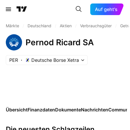
Auf geht's
Märkte
/
Deutschland
/
Aktien
/
Verbrauchsgüter
/
Geträ
Pernod Ricard SA
PER
Deutsche Borse Xetra
Übersicht
Finanzdaten
Dokumente
Nachrichten
Communi
Die neuesten Schlagzeilen