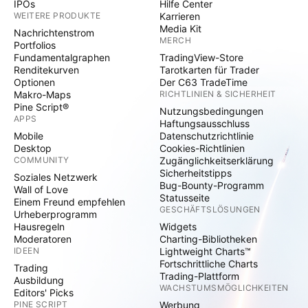
IPOs
Hilfe Center
WEITERE PRODUKTE
Karrieren
Media Kit
Nachrichtenstrom
MERCH
Portfolios
Fundamentalgraphen
TradingView-Store
Renditekurven
Tarotkarten für Trader
Optionen
Der C63 TradeTime
Makro-Maps
RICHTLINIEN & SICHERHEIT
Pine Script®
Nutzungsbedingungen
APPS
Haftungsausschluss
Mobile
Datenschutzrichtlinie
Desktop
Cookies-Richtlinien
COMMUNITY
Zugänglichkeitserklärung
Sicherheitstipps
Soziales Netzwerk
Bug-Bounty-Programm
Wall of Love
Statusseite
Einem Freund empfehlen
GESCHÄFTSLÖSUNGEN
Urheberprogramm
Hausregeln
Widgets
Moderatoren
Charting-Bibliotheken
IDEEN
Lightweight Charts™
Fortschrittliche Charts
Trading
Trading-Plattform
Ausbildung
WACHSTUMSMÖGLICHKEITEN
Editors' Picks
PINE SCRIPT
Werbung