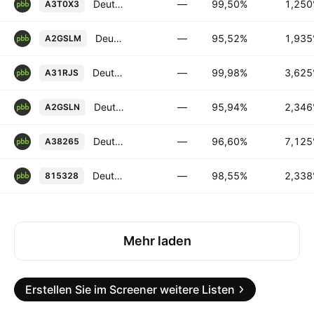
Deutsche Pfandbriefbank AG FRN 03-NOV-2026
—
99,50%
1,25
A3T0X3
Deutsche Pfandbriefbank AG 1.93505% 25-MAY-2028
—
95,52%
1,93
A2GSLM
Deutsche Pfandbriefbank AG 3.625% 13-OCT-2026
—
99,98%
3,62
A31RJS
Deutsche Pfandbriefbank AG 2.3464% 25-MAY-2028
—
95,94%
2,34
A2GSLN
Deutsche Pfandbriefbank AG 7.125% 04-OCT-2035
—
96,60%
7,12
A38265
Deutsche Pfandbriefbank AG FRN 13-DEC-2027
—
98,55%
2,33
815328
Mehr laden
Erstellen Sie im Screener weitere Listen