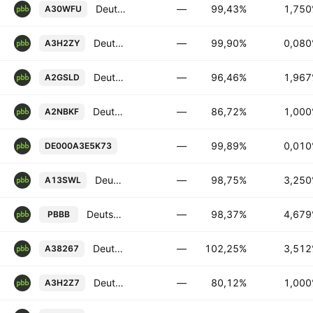
Deutsche Pfandbriefbank AG 1.75% 01-MAR-2027
—
99,43%
1,75
A30WFU
Deutsche Pfandbriefbank AG 0.08% 17-AUG-2026
—
99,90%
0,08
A3H2ZY
Deutsche Pfandbriefbank AG 1.96728% 21-FEB-2028
—
96,46%
1,96
A2GSLD
Deutsche Pfandbriefbank AG 1.0% 23-AUG-2029
—
86,72%
1,00
A2NBKF
Deutsche Pfandbriefbank AG 0.01% 25
—
99,89%
0,01
DE000A3E5K73
Deutsche Pfandbriefbank AG 3.25% 31-AUG-2026
—
98,75%
3,25
A13SWL
Deutsche Pfandbriefbank AG 4.679% 28-JUN-2027
—
98,37%
4,67
PBBB
Deutsche Pfandbriefbank AG FRN 08-SEP-2028
—
102,25%
3,51
A38267
Deutsche Pfandbriefbank AG 1.0% 30-APR-2031
—
80,12%
1,00
A3H2Z7