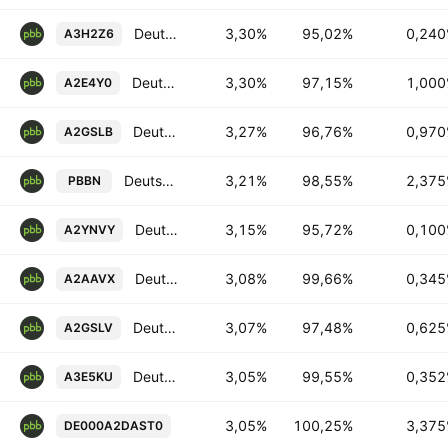
Deutsche Pfandbriefbank AG 0.24% 18-APR-2028
3,30%
95,02%
0,24
A3H2Z6
Deutsche Pfandbriefbank AG 1.0% 19-NOV-2027
3,30%
97,15%
1,00
A2E4Y0
Deutsche Pfandbriefbank AG 0.97% 24-JAN-2028
3,27%
96,76%
0,97
A2GSLB
Deutsche Pfandbriefbank AG 2.375% 29-MAY-2028
3,21%
98,55%
2,37
PBBN
Deutsche Pfandbriefbank AG 0.1% 21-JAN-2028
3,15%
95,72%
0,10
A2YNVY
Deutsche Pfandbriefbank AG 0.345% 21-SEP-2026
3,08%
99,66%
0,34
A2AAVX
Deutsche Pfandbriefbank AG 0.625% 30-AUG-2027
3,07%
97,48%
0,62
A2GSLV
Deutsche Pfandbriefbank AG 0.352% 07-OCT-2026
3,05%
99,55%
0,35
A3E5KU
Deutsche Pfandbriefbank AG 3.375% 
3,05%
100,25%
3,37
DE000A2DAST0