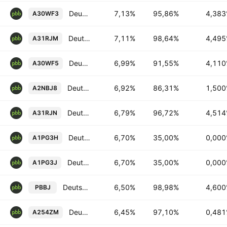
Deutsche Pfandbriefbank AG 4.383% 28-MAR-2028
7,13%
95,86%
4,38
A30WF3
Deutsche Pfandbriefbank AG 4.495% 17-FEB-2027
7,11%
98,64%
4,49
A31RJM
Deutsche Pfandbriefbank AG 4.11% 21-DEC-2029
6,99%
91,55%
4,11
A30WF5
Deutsche Pfandbriefbank AG 1.5% 18-JUN-2029
6,92%
86,31%
1,50
A2NBJ8
Deutsche Pfandbriefbank AG 4.514% 23-FEB-2028
6,79%
96,72%
4,51
A31RJN
Deutsche Pfandbriefbank AG 0.0% 10-OCT-2042
6,70%
35,00%
0,00
A1PG3H
Deutsche Pfandbriefbank AG 0.0% 11-OCT-2042
6,70%
35,00%
0,00
A1PG3J
Deutsche Pfandbriefbank AG 4.6% 22-FEB-2027
6,50%
98,98%
4,60
PBBJ
Deutsche Pfandbriefbank AG 0.481% 08-FEB-2027
6,45%
97,10%
0,48
A254ZM