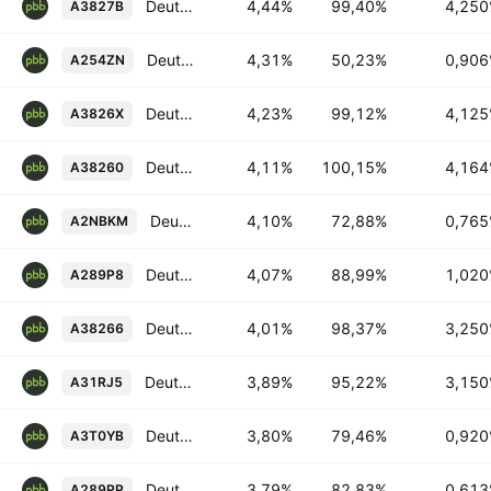
Deutsche Pfandbriefbank AG 4.25% 06-JUL-2029
4,44%
99,40%
4,25
A3827B
Deutsche Pfandbriefbank AG 0.906% 04-MAR-2050
4,31%
50,23%
0,90
A254ZN
Deutsche Pfandbriefbank AG 4.125% 01-SEP-2036
4,23%
99,12%
4,12
A3826X
Deutsche Pfandbriefbank AG 4.164% 30-AUG-2029
4,11%
100,15%
4,16
A38260
Deutsche Pfandbriefbank AG 0.765% 12-SEP-2036
4,10%
72,88%
0,76
A2NBKM
Deutsche Pfandbriefbank AG 1.02% 29-JUL-2030
4,07%
88,99%
1,02
A289P8
Deutsche Pfandbriefbank AG 3.25% 01-SEP-2028
4,01%
98,37%
3,25
A38266
Deutsche Pfandbriefbank AG 3.15% 30-JAN-2034
3,89%
95,22%
3,15
A31RJ5
Deutsche Pfandbriefbank AG 0.92% 26-JAN-2035
3,80%
79,46%
0,92
A3T0YB
Deutsche Pfandbriefbank AG 0.613% 30-SEP-2032
3,79%
82,83%
0,61
A289PP