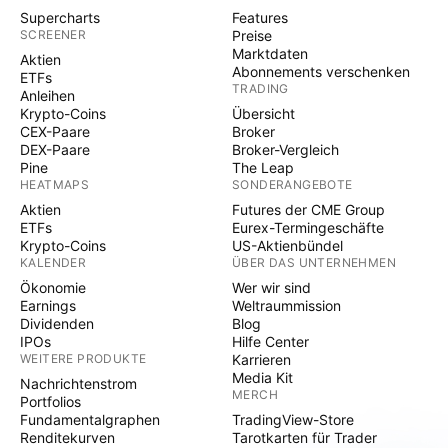
Supercharts
Features
SCREENER
Preise
Marktdaten
Aktien
Abonnements verschenken
ETFs
TRADING
Anleihen
Krypto-Coins
Übersicht
CEX-Paare
Broker
DEX-Paare
Broker-Vergleich
Pine
The Leap
HEATMAPS
SONDERANGEBOTE
Aktien
Futures der CME Group
ETFs
Eurex-Termingeschäfte
Krypto-Coins
US-Aktienbündel
KALENDER
ÜBER DAS UNTERNEHMEN
Ökonomie
Wer wir sind
Earnings
Weltraummission
Dividenden
Blog
IPOs
Hilfe Center
WEITERE PRODUKTE
Karrieren
Media Kit
Nachrichtenstrom
MERCH
Portfolios
Fundamentalgraphen
TradingView-Store
Renditekurven
Tarotkarten für Trader