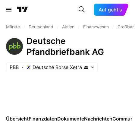
Auf geht's
Märkte
/
Deutschland
/
Aktien
/
Finanzwesen
/
Großban
Deutsche
Pfandbriefbank AG
PBB
Deutsche Borse Xetra
Übersicht
Finanzdaten
Dokumente
Nachrichten
Communi