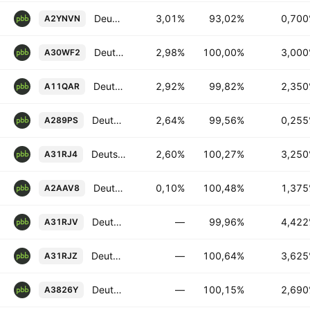
Deutsche Pfandbriefbank AG 0.7% 22-OCT-2029
3,01%
93,02%
0,70
A2YNVN
Deutsche Pfandbriefbank AG 3.0% 25-JAN-2027
2,98%
100,00%
3,00
A30WF2
Deutsche Pfandbriefbank AG 2.35% 27-NOV-2026
2,92%
99,82%
2,35
A11QAR
Deutsche Pfandbriefbank AG 0.255% 13-OCT-2026
2,64%
99,56%
0,25
A289PS
Deutsche Pfandbriefbank AG 3.25% 15-JAN-2027
2,60%
100,27%
3,25
A31RJ4
Deutsche Pfandbriefbank AG 1.375% 21-DEC-2026
0,10%
100,48%
1,37
A2AAV8
Deutsche Pfandbriefbank AG FRN 01-SEP-2026
—
99,96%
4,42
A31RJV
Deutsche Pfandbriefbank AG 3.625% 28-OCT-2027
—
100,64%
3,62
A31RJZ
Deutsche Pfandbriefbank AG FRN 28-MAY-2027
—
100,15%
2,69
A3826Y