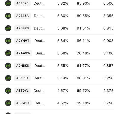
Deutsche Pfandbriefbank AG 0.5% 23-JUL-2029
5,82%
85,90%
0,50
A3E5K6
Deutsche Pfandbriefbank AG 3.355% 28-JUL-2037
5,80%
80,55%
3,35
A2E4ZA
Deutsche Pfandbriefbank AG 0.815% 26-JUN-2028
5,68%
91,51%
0,81
A289P0
Deutsche Pfandbriefbank AG 0.903% 19-NOV-2029
5,64%
86,11%
0,90
A2YNVT
Deutsche Pfandbriefbank AG 3.1% 07-SEP-2046
5,58%
70,48%
3,10
A2AAVW
Deutsche Pfandbriefbank AG 0.857% 18-SEP-2037
5,55%
61,77%
0,85
A2NBKN
Deutsche Pfandbriefbank AG 5.25% 07-DEC-2026
5,14%
100,01%
5,25
A31RJ1
Deutsche Pfandbriefbank AG 2.375% 08-JUL-2047
4,67%
69,72%
2,37
A3T0YL
Deutsche Pfandbriefbank AG 3.75% 20-SEP-2027
4,52%
99,18%
3,75
A30WFX