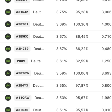
Deutsche Pfandbriefbank AG 3.006% 14-DEC-2033
3,75%
95,28%
3,00
A31RJ2
Deutsche Pfandbriefbank AG 4.0% 27-JAN-2028
3,69%
100,36%
4,00
A38261
Deutsche Pfandbriefbank AG 0.71% 10-SEP-2031
3,67%
86,45%
0,71
A3E5KQ
Deutsche Pfandbriefbank AG 0.48% 19-MAY-2031
3,67%
86,22%
0,48
A3H2Z9
Deutsche Pfandbriefbank AG 1.25% 20-APR-2035
3,61%
82,59%
1,25
PBBV
Deutsche Pfandbriefbank AG 3.693% 19-APR-2027
3,59%
100,06%
3,69
A3826W
Deutsche Pfandbriefbank AG 0.8% 24-MAY-2027
3,55%
97,87%
0,80
A2E4Y3
Deutsche Pfandbriefbank AG 1.98% 30-JUL-2029
3,53%
95,67%
1,98
A11QAW
Deutsche Pfandbriefbank AG 0.01% 30-NOV-2027
3,51%
95,57%
0,01
A3T0X6