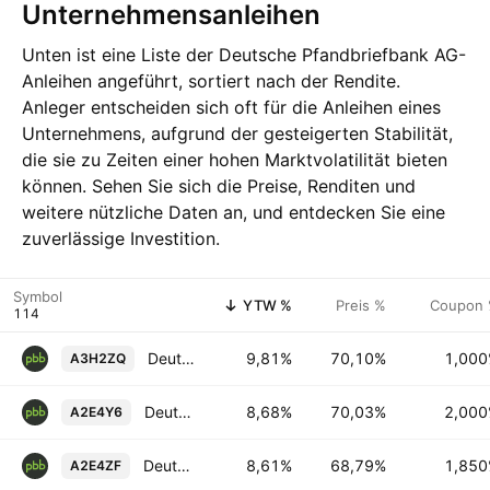
Unternehmensanleihen
Unten ist eine Liste der Deutsche Pfandbriefbank AG-
Anleihen angeführt, sortiert nach der Rendite.
Anleger entscheiden sich oft für die Anleihen eines
Unternehmens, aufgrund der gesteigerten Stabilität,
die sie zu Zeiten einer hohen Marktvolatilität bieten
können. Sehen Sie sich die Preise, Renditen und
weitere nützliche Daten an, und entdecken Sie eine
zuverlässige Investition.
Symbol
YTW %
Preis %
Coupon
Deutsche Pfandbriefbank AG 1.0% 02-DEC-2030
9,81%
70,10%
1,00
A3H2ZQ
Deutsche Pfandbriefbank AG 2.0% 09-JUL-2032
8,68%
70,03%
2,00
A2E4Y6
Deutsche Pfandbriefbank AG 1.85% 20-SEP-2032
8,61%
68,79%
1,85
A2E4ZF