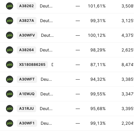
Deutsche Pfandbriefbank AG FRN 17-JAN-2028
—
101,61%
3,50
A38262
Deutsche Pfandbriefbank AG 3.125% 07-JUN-2030
—
99,31%
3,12
A3827A
Deutsche Pfandbriefbank AG 4.375% 28-AUG-2026
—
100,12%
4,37
A30WFV
Deutsche Pfandbriefbank AG 2.625% 30-MAY-2029
—
98,29%
2,62
A38264
Deutsche Pfandbriefbank AG 8.474% PERP
—
87,11%
8,47
XS180886265
Deutsche Pfandbriefbank AG FRN 19-JUL-2029
—
94,32%
3,38
A30WFT
Deutsche Pfandbriefbank AG FRN 19-MAY-2031
—
99,55%
3,34
A1EWJQ
Deutsche Pfandbriefbank AG FRN 24-AUG-2027
—
95,68%
3,39
A31RJU
Deutsche Pfandbriefbank AG FRN 03-NOV-2028
—
99,13%
2,20
A30WF1