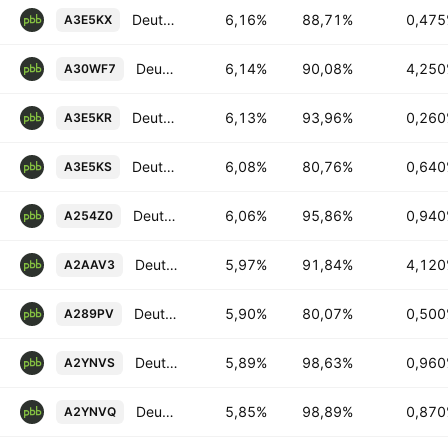
Deutsche Pfandbriefbank AG 0.475% 11-OCT-2028
6,16%
88,71%
0,47
A3E5KX
Deutsche Pfandbriefbank AG 4.25% 31-JAN-2033
6,14%
90,08%
4,25
A30WF7
Deutsche Pfandbriefbank AG 0.26% 10-SEP-2027
6,13%
93,96%
0,26
A3E5KR
Deutsche Pfandbriefbank AG 0.64% 10-SEP-2030
6,08%
80,76%
0,64
A3E5KS
Deutsche Pfandbriefbank AG 0.94% 14-JUN-2027
6,06%
95,86%
0,94
A254Z0
Deutsche Pfandbriefbank AG 4.12% 03-NOV-2031
5,97%
91,84%
4,12
A2AAV3
Deutsche Pfandbriefbank AG 0.5% 18-NOV-2030
5,90%
80,07%
0,50
A289PV
Deutsche Pfandbriefbank AG 0.96% 19-NOV-2026
5,89%
98,63%
0,96
A2YNVS
Deutsche Pfandbriefbank AG 0.87% 29-OCT-2026
5,85%
98,89%
0,87
A2YNVQ