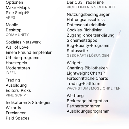
Optionen
Der C63 TradeTime
Makro-Maps
RICHTLINIEN & SICHERHEIT
Pine Script®
Nutzungsbedingungen
APPS
Haftungsausschluss
Mobile
Datenschutzrichtlinie
Desktop
Cookies-Richtlinien
COMMUNITY
Zugänglichkeitserklärung
Sicherheitstipps
Soziales Netzwerk
Bug-Bounty-Programm
Wall of Love
Statusseite
Einem Freund empfehlen
GESCHÄFTSLÖSUNGEN
Urheberprogramm
Hausregeln
Widgets
Moderatoren
Charting-Bibliotheken
IDEEN
Lightweight Charts™
Fortschrittliche Charts
Trading
Trading-Plattform
Ausbildung
WACHSTUMSMÖGLICHKEITEN
Editors' Picks
PINE SCRIPT
Werbung
Brokerage Integration
Indikatoren & Strategien
Partnerprogramm
Wizards
Ausbildungsprogramm
Freelancer
Paid Spaces