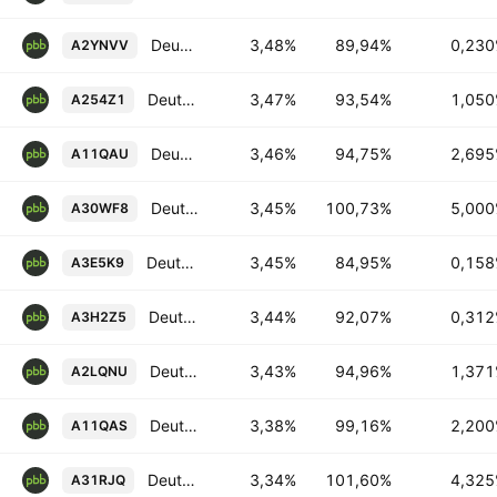
Deutsche Pfandbriefbank AG 0.23% 04-DEC-2029
3,48%
89,94%
0,23
A2YNVV
Deutsche Pfandbriefbank AG 1.05% 12-JUN-2029
3,47%
93,54%
1,05
A254Z1
Deutsche Pfandbriefbank AG 2.695% 26-JUN-2034
3,46%
94,75%
2,69
A11QAU
Deutsche Pfandbriefbank AG 5.0% 05-FEB-2027
3,45%
100,73%
5,00
A30WF8
Deutsche Pfandbriefbank AG 0.158% 27-AUG-2031
3,45%
84,95%
0,15
A3E5K9
Deutsche Pfandbriefbank AG 0.312% 16-APR-2029
3,44%
92,07%
0,31
A3H2Z5
Deutsche Pfandbriefbank AG 1.371% 12-MAR-2029
3,43%
94,96%
1,37
A2LQNU
Deutsche Pfandbriefbank AG 2.2% 28-APR-2027
3,38%
99,16%
2,20
A11QAS
Deutsche Pfandbriefbank AG 4.325% 24-APR-2028
3,34%
101,60%
4,32
A31RJQ