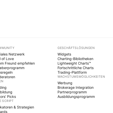
MMUNITY
GESCHÄFTSLÖSUNGEN
iales Netzwerk
Widgets
l of Love
Charting-Bibliotheken
em Freund empfehlen
Lightweight Charts™
heberprogramm
Fortschrittliche Charts
sregeln
Trading-Plattform
eratoren
WACHSTUMSMÖGLICHKEITEN
EN
Werbung
ding
Brokerage Integration
bildung
Partnerprogramm
tors' Picks
Ausbildungsprogramm
E SCRIPT
ikatoren & Strategien
ards