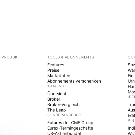
N PRODUKT
TOOLS & ABONNEMENTS
CO
Features
Soz
Preise
Wal
Marktdaten
Ein
Abonnements verschenken
Ur
TRADING
Hau
Mod
Übersicht
IDE
Broker
Broker-Vergleich
Tra
The Leap
Aus
SONDERANGEBOTE
Edi
PIN
Futures der CME Group
Eurex-Termingeschäfte
Ind
US-Aktienbündel
Wiz