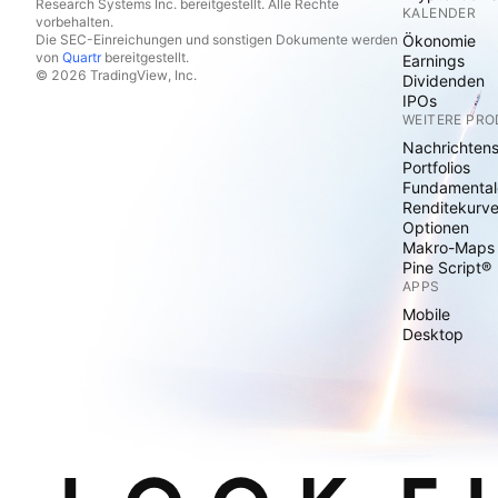
Research Systems Inc. bereitgestellt. Alle Rechte
KALENDER
vorbehalten.
Die SEC-Einreichungen und sonstigen Dokumente werden
Ökonomie
von
Quartr
bereitgestellt.
Earnings
© 2026 TradingView, Inc.
Dividenden
IPOs
WEITERE PR
Nachrichten
Portfolios
Fundamental
Renditekurv
Optionen
Makro-Maps
Pine Script®
APPS
Mobile
Desktop