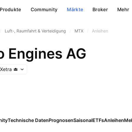
Produkte
Community
Märkte
Broker
Mehr
/
Luft-, Raumfahrt & Verteidigung
/
MTX
/
Anleihen
 Engines AG
Xetra
ity
Technische Daten
Prognosen
Saisonal
ETFs
Anleihen
Me