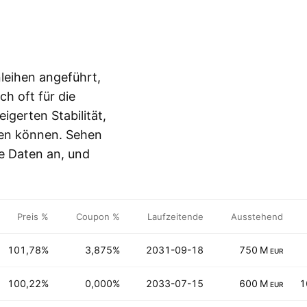
leihen angeführt,
ch oft für die
gerten Stabilität,
eten können. Sehen
he Daten an, und
Preis %
Coupon %
Laufzeitende
Ausstehend
101,78%
3,875%
2031-09-18
750 M
EUR
100,22%
0,000%
2033-07-15
600 M
1
EUR