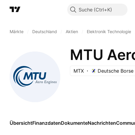
Suche
Märkte
/
Deutschland
/
Aktien
/
Elektronik Technologie
MTU Aero
MTX
Deutsche Borse 
Übersicht
Finanzdaten
Dokumente
Nachrichten
Commun