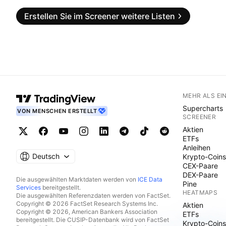
Erstellen Sie im Screener weitere Listen
MEHR ALS EI
Supercharts
VON MENSCHEN ERSTELLT
SCREENER
Aktien
ETFs
Anleihen
Deutsch
Krypto-Coins
CEX-Paare
DEX-Paare
Die ausgewählten Marktdaten werden von
ICE Data
Pine
Services
bereitgestellt.
HEATMAPS
Die ausgewählten Referenzdaten werden von FactSet.
Copyright © 2026 FactSet Research Systems Inc.
Aktien
Copyright © 2026, American Bankers Association
ETFs
bereitgestellt. Die CUSIP-Datenbank wird von FactSet
Krypto-Coins