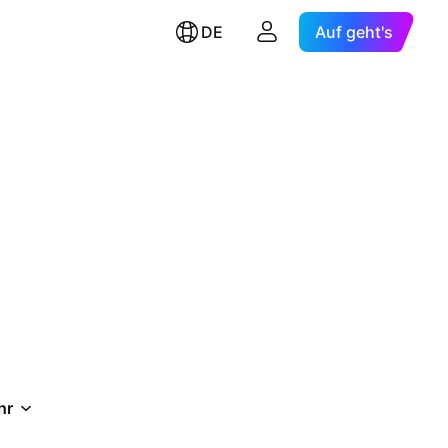
DE
Auf geht's
hr