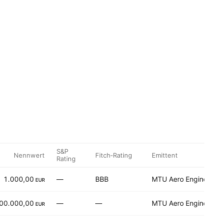
S&P
Nennwert
Fitch‑Rating
Emittent
Rating
1.000,00
—
BBB
MTU Aero Engines A
EUR
00.000,00
—
—
MTU Aero Engines A
EUR