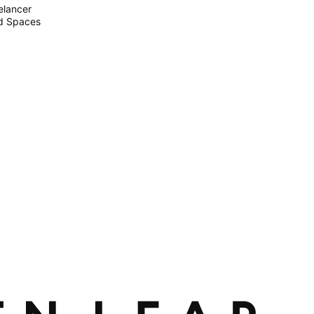
elancer
d Spaces