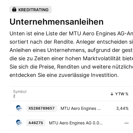
KREDITRATING
Unternehmensanleihen
Unten ist eine Liste der MTU Aero Engines AG-An
sortiert nach der Rendite. Anleger entscheiden si
Anleihen eines Unternehmens, aufgrund der gestei
die sie zu Zeiten einer hohen Marktvolatilität bi
Sie sich die Preise, Renditen und weitere nützlic
entdecken Sie eine zuverlässige Investition.
Symbol
YTW %
MTU Aero Engines AG 3.875% 18-SEP-2031
3,44%
XS288789657
MTU Aero Engines AG 0.0% 15-JUL-2033
—
A46Z7S