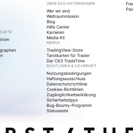
ÜBER DAS UNTERNEHMEN
Fre
Pai
Wer wir sind
Weltraummission
Blog
Hilfe Center
ODUKTE
Karrieren
Media Kit
strom
MERCH
graphen
TradingView-Store
en
Tarotkarten für Trader
Der C63 TradeTime
RICHTLINIEN & SICHERHEIT
Nutzungsbedingungen
Haftungsausschluss
Datenschutzrichtlinie
Cookies-Richtlinien
Zugänglichkeitserklärung
Sicherheitstipps
Bug-Bounty-Programm
Statusseite