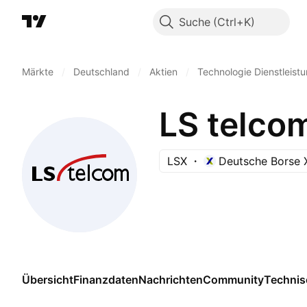
Suche
Märkte
/
Deutschland
/
Aktien
/
Technologie Dienstleist
LS telco
LSX
Deutsche Borse 
Übersicht
Finanzdaten
Nachrichten
Community
Technis