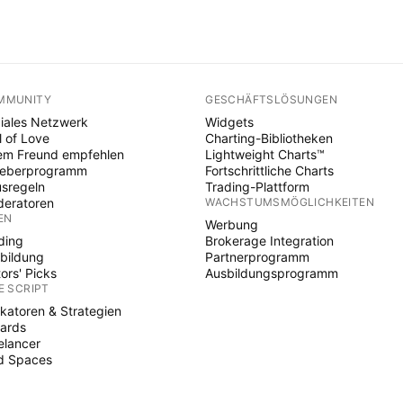
MMUNITY
GESCHÄFTSLÖSUNGEN
iales Netzwerk
Widgets
l of Love
Charting-Bibliotheken
em Freund empfehlen
Lightweight Charts™
heberprogramm
Fortschrittliche Charts
sregeln
Trading-Plattform
eratoren
WACHSTUMSMÖGLICHKEITEN
EN
Werbung
ding
Brokerage Integration
bildung
Partnerprogramm
tors' Picks
Ausbildungsprogramm
E SCRIPT
ikatoren & Strategien
ards
elancer
d Spaces