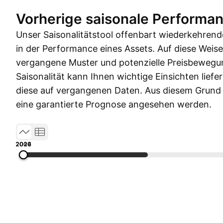
Vorherige saisonale Performa
Unser Saisonalitätstool offenbart wiederkehren
in der Performance eines Assets. Auf diese Weis
vergangene Muster und potenzielle Preisbewegu
Saisonalität kann Ihnen wichtige Einsichten liefe
diese auf vergangenen Daten. Aus diesem Grund so
eine garantierte Prognose angesehen werden.
2001
2007
2013
2019
2026