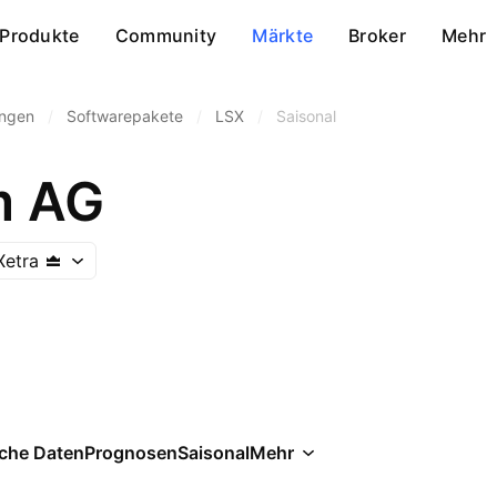
Produkte
Community
Märkte
Broker
Mehr
ungen
/
Softwarepakete
/
LSX
/
Saisonal
m AG
Xetra
che Daten
Prognosen
Saisonal
Mehr