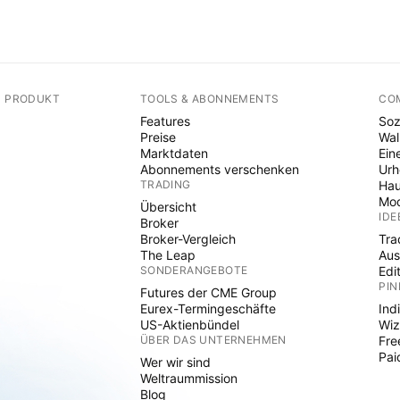
N PRODUKT
TOOLS & ABONNEMENTS
CO
Features
Soz
Preise
Wal
Marktdaten
Ein
Abonnements verschenken
Ur
TRADING
Hau
Mod
Übersicht
IDE
Broker
Broker-Vergleich
Tra
The Leap
Aus
SONDERANGEBOTE
Edi
PIN
Futures der CME Group
Eurex-Termingeschäfte
Ind
US-Aktienbündel
Wiz
ÜBER DAS UNTERNEHMEN
Fre
Pai
Wer wir sind
Weltraummission
Blog