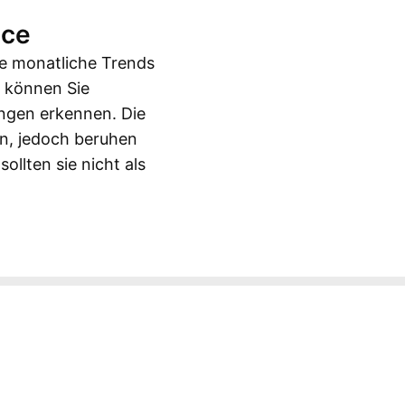
nce
de monatliche Trends
e können Sie
ngen erkennen. Die
rn, jedoch beruhen
llten sie nicht als