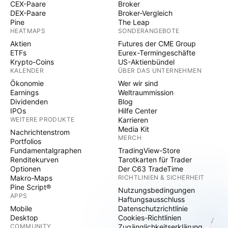
CEX-Paare
Broker
DEX-Paare
Broker-Vergleich
Pine
The Leap
HEATMAPS
SONDERANGEBOTE
Aktien
Futures der CME Group
ETFs
Eurex-Termingeschäfte
Krypto-Coins
US-Aktienbündel
KALENDER
ÜBER DAS UNTERNEHMEN
Ökonomie
Wer wir sind
Earnings
Weltraummission
Dividenden
Blog
IPOs
Hilfe Center
WEITERE PRODUKTE
Karrieren
Media Kit
Nachrichtenstrom
MERCH
Portfolios
Fundamentalgraphen
TradingView-Store
Renditekurven
Tarotkarten für Trader
Optionen
Der C63 TradeTime
Makro-Maps
RICHTLINIEN & SICHERHEIT
Pine Script®
Nutzungsbedingungen
APPS
Haftungsausschluss
Mobile
Datenschutzrichtlinie
Desktop
Cookies-Richtlinien
COMMUNITY
Zugänglichkeitserklärung