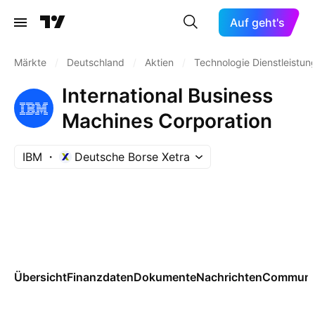
Auf geht's
Märkte
/
Deutschland
/
Aktien
/
Technologie Dienstleistun
International Business
Machines Corporation
IBM
Deutsche Borse Xetra
Übersicht
Finanzdaten
Dokumente
Nachrichten
Communi