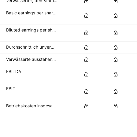
Verwässerter, den Stammaktionären zustehender Nettogewinn
Basic earnings per share (basic EPS)
Diluted earnings per share (diluted EPS)
Durchschnittlich unverwässerte Aktien im Umlauf
Verwässerte ausstehende Aktien
EBITDA
EBIT
Betriebskosten insgesamt