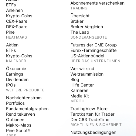
Abonnements verschenken
ETFs
TRADING
Anleihen
Krypto-Coins
Übersicht
CEX-Paare
Broker
DEX-Paare
Broker-Vergleich
Pine
The Leap
HEATMAPS
SONDERANGEBOTE
Aktien
Futures der CME Group
ETFs
Eurex-Termingeschäfte
Krypto-Coins
US-Aktienbündel
KALENDER
ÜBER DAS UNTERNEHMEN
Ökonomie
Wer wir sind
Earnings
Weltraummission
Dividenden
Blog
IPOs
Hilfe Center
WEITERE PRODUKTE
Karrieren
Media Kit
Nachrichtenstrom
MERCH
Portfolios
Fundamentalgraphen
TradingView-Store
Renditekurven
Tarotkarten für Trader
Optionen
Der C63 TradeTime
Makro-Maps
RICHTLINIEN & SICHERHEIT
Pine Script®
Nutzungsbedingungen
APPS