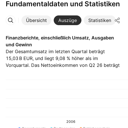
Fundamentaldaten und Statistiken
Übersicht
Auszüge
Statistiken
Di
Mehr
Finanzberichte, einschließlich Umsatz, Ausgaben
und Gewinn
Der Gesamtumsatz im letzten Quartal beträgt
‪15,03 B‬ EUR, und liegt 9,08 % höher als im
Vorquartal. Das Nettoeinkommen von Q2 26 beträgt
‪1,90 B‬ EUR.
2006