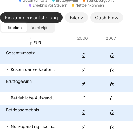
Gesamtumsatz
Bruttogewinn
Betriebsergebnis
Ergebnis vor Steuern
Nettoeinkommen
Einkommensaufstellung
Bilanz
Cash Flow
Jährlich
Vierteljährlich
Metriken
2006
2007
Währung: EUR
Gesamtumsatz
Kosten der verkauften Güter
Bruttogewinn
Betriebliche Aufwendungen (exkl. COGS)
Betriebsergebnis
Non-operating income (total)