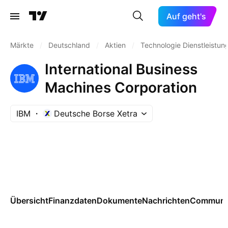
Auf geht's
Märkte
/
Deutschland
/
Aktien
/
Technologie Dienstleistun
International Business
Machines Corporation
IBM
Deutsche Borse Xetra
Übersicht
Finanzdaten
Dokumente
Nachrichten
Communi