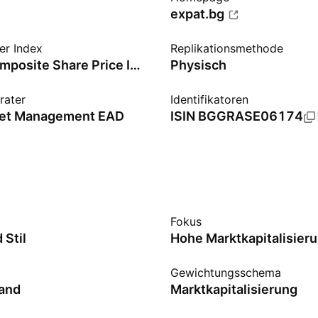
expat.bg
er Index
Replikationsmethode
ATHEX Composite Share Price Index - EUR
Physisch
rater
Identifikatoren
set Management EAD
ISIN
BGGRASE06174
Fokus
 Stil
Hohe Marktkapitalisier
Gewichtungsschema
and
Marktkapitalisierung