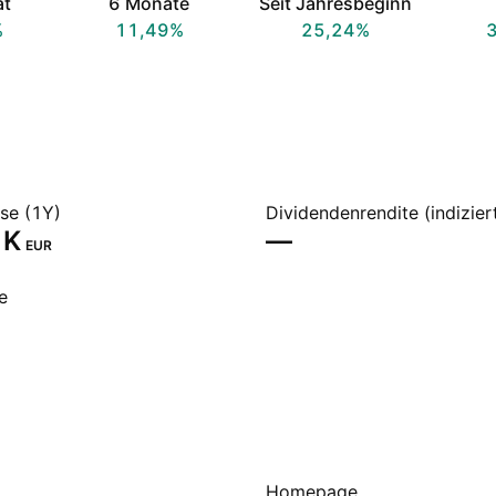
at
6 Monate
Seit Jahresbeginn
%
11,49%
25,24%
sse (1Y)
Dividendenrendite (indizier
K‬
—
EUR
e
Homepage