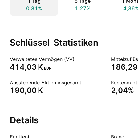
1 Tag
5 Tage
1 Mon
0,81%
1,27%
4,36
Schlüssel-Statistiken
Verwaltetes Vermögen (VV)
Mittelzuflü
‪414,03 K‬
‪186,29 
EUR
Ausstehende Aktien insgesamt
Kostenquot
‪190,00 K‬
2,04%
Details
Emittent
Brand