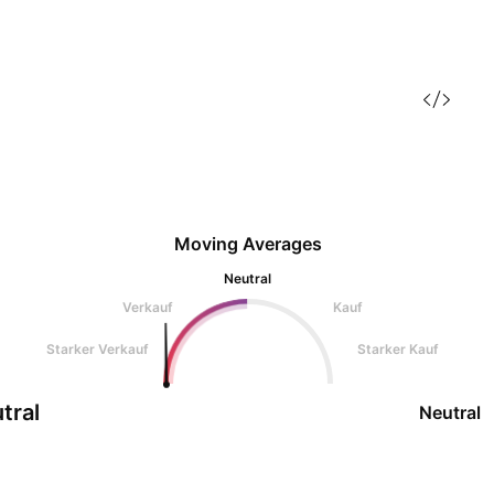
Moving Averages
Neutral
Verkauf
Kauf
Starker Verkauf
Starker Kauf
tral
Neutral