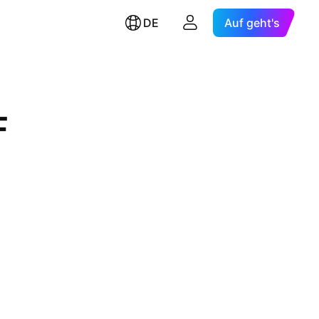
DE
Auf geht's
F