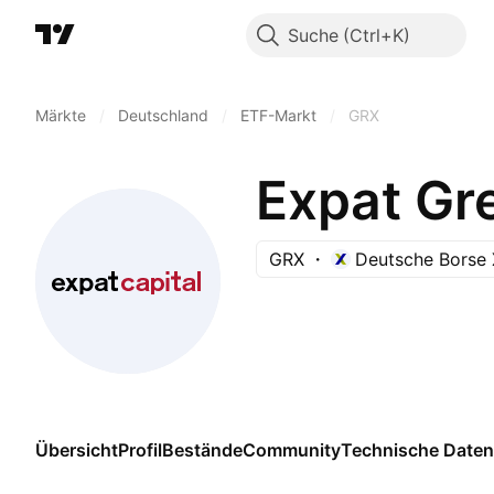
Suche
Märkte
/
Deutschland
/
ETF-Markt
/
GRX
Expat Gr
GRX
Deutsche Borse 
Übersicht
Profil
Bestände
Community
Technische Daten