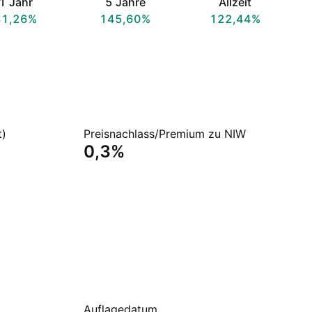
1 Jahr
5 Jahre
Allzeit
31,26%
145,60%
122,44%
t)
Preisnachlass/Premium zu NIW
0,3%
Auflagedatum