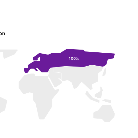
ion
100%