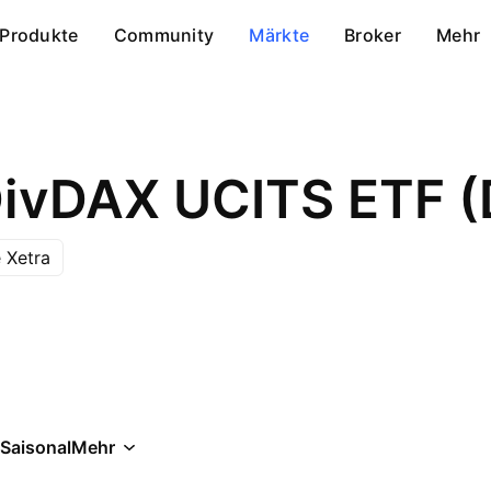
Produkte
Community
Märkte
Broker
Mehr
DivDAX UCITS ETF (
 Xetra
Saisonal
Mehr