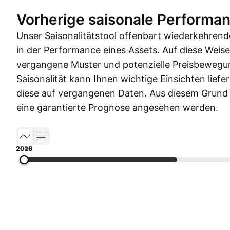
Vorherige saisonale Performa
Unser Saisonalitätstool offenbart wiederkehren
in der Performance eines Assets. Auf diese Weis
vergangene Muster und potenzielle Preisbewegu
Saisonalität kann Ihnen wichtige Einsichten liefe
diese auf vergangenen Daten. Aus diesem Grund so
eine garantierte Prognose angesehen werden.
2005
2010
2015
2020
2026