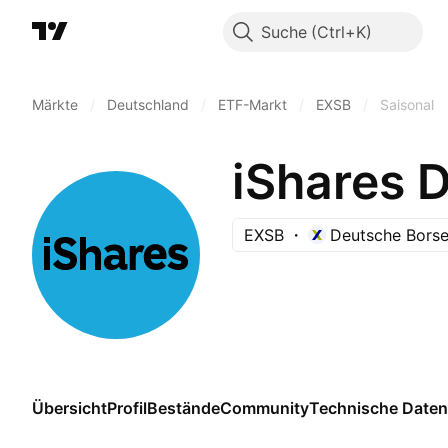
Suche
Märkte
/
Deutschland
/
ETF-Markt
/
EXSB
/
Saisonal
iShares 
EXSB
Deutsche Borse
Übersicht
Profil
Bestände
Community
Technische Daten