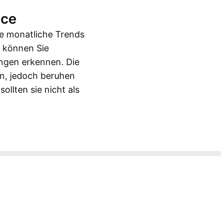
nce
de monatliche Trends
e können Sie
ngen erkennen. Die
rn, jedoch beruhen
llten sie nicht als