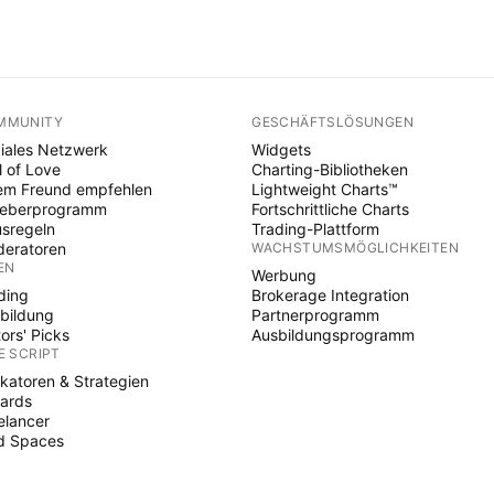
MMUNITY
GESCHÄFTSLÖSUNGEN
iales Netzwerk
Widgets
l of Love
Charting-Bibliotheken
em Freund empfehlen
Lightweight Charts™
heberprogramm
Fortschrittliche Charts
sregeln
Trading-Plattform
eratoren
WACHSTUMSMÖGLICHKEITEN
EN
Werbung
ding
Brokerage Integration
bildung
Partnerprogramm
tors' Picks
Ausbildungsprogramm
E SCRIPT
ikatoren & Strategien
ards
elancer
d Spaces