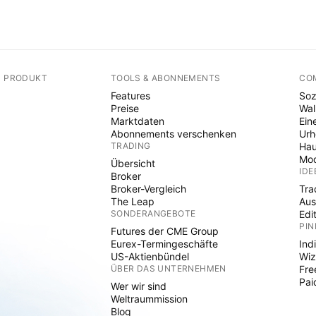
N PRODUKT
TOOLS & ABONNEMENTS
CO
Features
Soz
Preise
Wal
Marktdaten
Ein
Abonnements verschenken
Ur
TRADING
Hau
Mod
Übersicht
IDE
Broker
Broker-Vergleich
Tra
The Leap
Aus
SONDERANGEBOTE
Edi
PIN
Futures der CME Group
Eurex-Termingeschäfte
Ind
US-Aktienbündel
Wiz
ÜBER DAS UNTERNEHMEN
Fre
Pai
Wer wir sind
Weltraummission
Blog