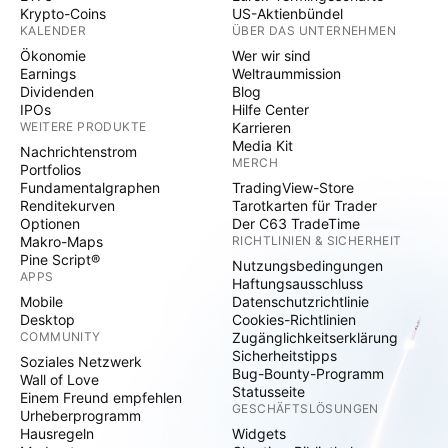
Krypto-Coins
US-Aktienbündel
KALENDER
ÜBER DAS UNTERNEHMEN
Ökonomie
Wer wir sind
Earnings
Weltraummission
Dividenden
Blog
IPOs
Hilfe Center
WEITERE PRODUKTE
Karrieren
Media Kit
Nachrichtenstrom
MERCH
Portfolios
Fundamentalgraphen
TradingView-Store
Renditekurven
Tarotkarten für Trader
Optionen
Der C63 TradeTime
Makro-Maps
RICHTLINIEN & SICHERHEIT
Pine Script®
Nutzungsbedingungen
APPS
Haftungsausschluss
Mobile
Datenschutzrichtlinie
Desktop
Cookies-Richtlinien
COMMUNITY
Zugänglichkeitserklärung
Sicherheitstipps
Soziales Netzwerk
Bug-Bounty-Programm
Wall of Love
Statusseite
Einem Freund empfehlen
GESCHÄFTSLÖSUNGEN
Urheberprogramm
Hausregeln
Widgets