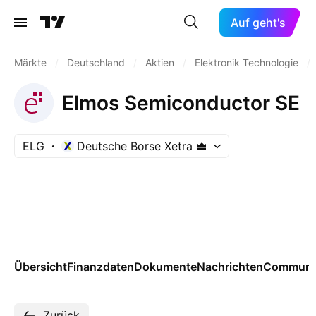
Auf geht's
Märkte
/
Deutschland
/
Aktien
/
Elektronik Technologie
/
Elmos Semiconductor SE
ELG
Deutsche Borse Xetra
Übersicht
Finanzdaten
Dokumente
Nachrichten
Communi
Zurück