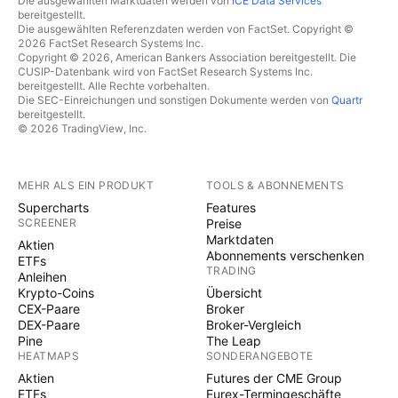
Die ausgewählten Marktdaten werden von
ICE Data Services
bereitgestellt.
Die ausgewählten Referenzdaten werden von FactSet. Copyright ©
2026 FactSet Research Systems Inc.
Copyright © 2026, American Bankers Association bereitgestellt. Die
CUSIP-Datenbank wird von FactSet Research Systems Inc.
bereitgestellt. Alle Rechte vorbehalten.
Die SEC-Einreichungen und sonstigen Dokumente werden von
Quartr
bereitgestellt.
© 2026 TradingView, Inc.
MEHR ALS EIN PRODUKT
TOOLS & ABONNEMENTS
Supercharts
Features
SCREENER
Preise
Marktdaten
Aktien
Abonnements verschenken
ETFs
TRADING
Anleihen
Krypto-Coins
Übersicht
CEX-Paare
Broker
DEX-Paare
Broker-Vergleich
Pine
The Leap
HEATMAPS
SONDERANGEBOTE
Aktien
Futures der CME Group
ETFs
Eurex-Termingeschäfte