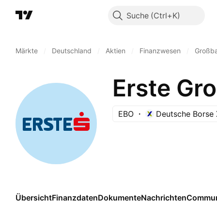
Suche
Märkte
/
Deutschland
/
Aktien
/
Finanzwesen
/
Großb
Erste Gr
EBO
Deutsche Borse 
Übersicht
Finanzdaten
Dokumente
Nachrichten
Commun