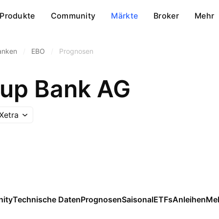
Produkte
Community
Märkte
Broker
Mehr
anken
/
EBO
/
Prognosen
oup Bank AG
Xetra
ity
Technische Daten
Prognosen
Saisonal
ETFs
Anleihen
Me