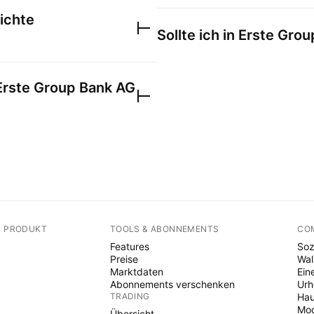
ichte
Sollte ich in
Erste Grou
Erste Group Bank AG
N PRODUKT
TOOLS & ABONNEMENTS
CO
Features
Soz
Preise
Wal
Marktdaten
Ein
Abonnements verschenken
Ur
TRADING
Hau
Mod
Übersicht