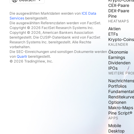
CEX-Paare
DEX-Paare
Die ausgewählten Marktdaten werden von
ICE Data
Pine
Services
bereitgestellt.
HEATMAPS
Die ausgewählten Referenzdaten werden von FactSet.
Copyright © 2026 FactSet Research Systems Inc.
Aktien
Copyright © 2026, American Bankers Association
ETFs
bereitgestellt. Die CUSIP-Datenbank wird von FactSet
Krypto-Coins
Research Systems Inc. bereitgestellt. Alle Rechte
KALENDER
vorbehalten.
Die SEC-Einreichungen und sonstigen Dokumente werden
Ökonomie
von
Quartr
bereitgestellt.
Earnings
© 2026 TradingView, Inc.
Dividenden
IPOs
WEITERE PR
Nachrichten
Portfolios
Fundamental
Renditekurv
Optionen
Makro-Maps
Pine Script®
APPS
Mobile
Desktop