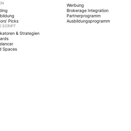
EN
Werbung
ding
Brokerage Integration
bildung
Partnerprogramm
tors' Picks
Ausbildungsprogramm
E SCRIPT
ikatoren & Strategien
ards
elancer
d Spaces