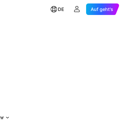
DE
Auf geht's
hr