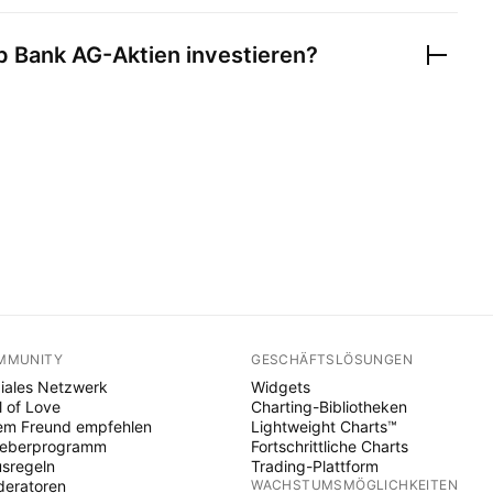
p Bank AG
-Aktien investieren?
MMUNITY
GESCHÄFTSLÖSUNGEN
iales Netzwerk
Widgets
l of Love
Charting-Bibliotheken
em Freund empfehlen
Lightweight Charts™
heberprogramm
Fortschrittliche Charts
sregeln
Trading-Plattform
eratoren
WACHSTUMSMÖGLICHKEITEN