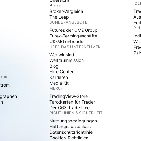
IDE
Broker
Broker-Vergleich
Tra
The Leap
Aus
SONDERANGEBOTE
Edi
PIN
Futures der CME Group
Eurex-Termingeschäfte
Ind
US-Aktienbündel
Wiz
ÜBER DAS UNTERNEHMEN
Fre
Pai
Wer wir sind
Weltraummission
Blog
Hilfe Center
ODUKTE
Karrieren
Media Kit
strom
MERCH
graphen
TradingView-Store
en
Tarotkarten für Trader
Der C63 TradeTime
RICHTLINIEN & SICHERHEIT
Nutzungsbedingungen
Haftungsausschluss
Datenschutzrichtlinie
Cookies-Richtlinien