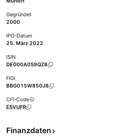
Munich
Gegründet
2000
IPO-Datum
25. März 2022
ISIN
DE000A0S9QZ8
FIGI
BBG015W850J8
CFI-Code
ESVUFR
Finanzdaten