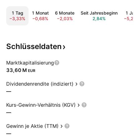
1 Tag
1 Monat
6 Monate
Seit Jahresbeginn
1 Jahr
−3,33%
−0,68%
−2,03%
2,84%
−5,23
Schlüsseldaten
Marktkapitalisierung
‪33,60 M‬
EUR
Dividendenrendite (indiziert)
—
Kurs-Gewinn-Verhältnis (KGV)
—
Gewinn je Aktie (TTM)
—