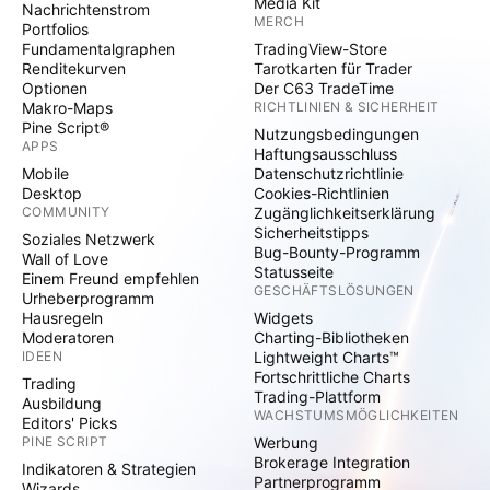
Media Kit
Nachrichtenstrom
MERCH
Portfolios
Fundamentalgraphen
TradingView-Store
Renditekurven
Tarotkarten für Trader
Optionen
Der C63 TradeTime
Makro-Maps
RICHTLINIEN & SICHERHEIT
Pine Script®
Nutzungsbedingungen
APPS
Haftungsausschluss
Mobile
Datenschutzrichtlinie
Desktop
Cookies-Richtlinien
COMMUNITY
Zugänglichkeitserklärung
Sicherheitstipps
Soziales Netzwerk
Bug-Bounty-Programm
Wall of Love
Statusseite
Einem Freund empfehlen
GESCHÄFTSLÖSUNGEN
Urheberprogramm
Hausregeln
Widgets
Moderatoren
Charting-Bibliotheken
IDEEN
Lightweight Charts™
Fortschrittliche Charts
Trading
Trading-Plattform
Ausbildung
WACHSTUMSMÖGLICHKEITEN
Editors' Picks
PINE SCRIPT
Werbung
Brokerage Integration
Indikatoren & Strategien
Partnerprogramm
Wizards