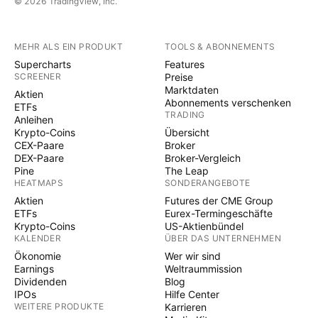
© 2026 TradingView, Inc.
MEHR ALS EIN PRODUKT
TOOLS & ABONNEMENTS
Supercharts
Features
SCREENER
Preise
Marktdaten
Aktien
Abonnements verschenken
ETFs
TRADING
Anleihen
Krypto-Coins
Übersicht
CEX-Paare
Broker
DEX-Paare
Broker-Vergleich
Pine
The Leap
HEATMAPS
SONDERANGEBOTE
Aktien
Futures der CME Group
ETFs
Eurex-Termingeschäfte
Krypto-Coins
US-Aktienbündel
KALENDER
ÜBER DAS UNTERNEHMEN
Ökonomie
Wer wir sind
Earnings
Weltraummission
Dividenden
Blog
IPOs
Hilfe Center
WEITERE PRODUKTE
Karrieren