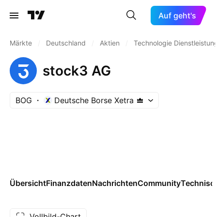
Auf geht's
Märkte
/
Deutschland
/
Aktien
/
Technologie Dienstleistun
stock3 AG
BOG
Deutsche Borse Xetra
Übersicht
Finanzdaten
Nachrichten
Community
Technisc
Vollbild-Chart