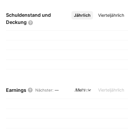
Schuldenstand und
Jährlich
Mehr
Vierteljährlich
Deckung
Earnings
Jährlich
Mehr
Vierteljährlich
Nächster
:
—