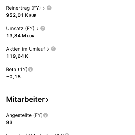
Reinertrag (FY)
‪952,01 K‬
EUR
Umsatz (FY)
‪13,84 M‬
EUR
Aktien im Umlauf
‪119,64 K‬
Beta (1Y)
−0,18
Mitarbeiter
Angestellte (FY)
93