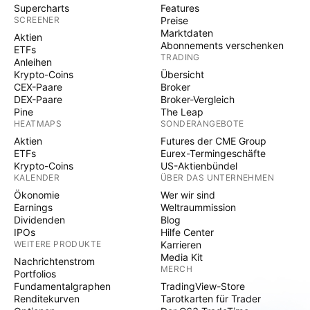
Supercharts
Features
SCREENER
Preise
Marktdaten
Aktien
Abonnements verschenken
ETFs
TRADING
Anleihen
Krypto-Coins
Übersicht
CEX-Paare
Broker
DEX-Paare
Broker-Vergleich
Pine
The Leap
HEATMAPS
SONDERANGEBOTE
Aktien
Futures der CME Group
ETFs
Eurex-Termingeschäfte
Krypto-Coins
US-Aktienbündel
KALENDER
ÜBER DAS UNTERNEHMEN
Ökonomie
Wer wir sind
Earnings
Weltraummission
Dividenden
Blog
IPOs
Hilfe Center
WEITERE PRODUKTE
Karrieren
Media Kit
Nachrichtenstrom
MERCH
Portfolios
Fundamentalgraphen
TradingView-Store
Renditekurven
Tarotkarten für Trader