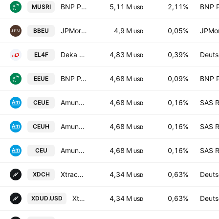
BNP Paribas Easy SICAV - MSCI EMU SRI PAB -UCITS ETF- Capitalisation
5,11 M
2,11%
BNP P
MUSRI
USD
JPMorgan BetaBuilders Europe ETF
4,9 M
0,05%
JPMor
BBEU
USD
Deka DAX ausschuettend UCITS ETF
4,83 M
0,39%
Deuts
EL4F
USD
BNP PARIBAS EASY - MSCI Europe Min TE Ucits ETF Capitalisation
4,68 M
0,09%
BNP P
EEUE
USD
Amundi MSCI Europe ESG Broad Transition -ETF DR- Distribution
4,68 M
0,16%
SAS R
CEUE
USD
Amundi MSCI Europe ESG Broad Transition Shs -UCITS ETF Hedged- Capitalisation
4,68 M
0,16%
SAS R
CEUH
USD
Amundi MSCI Europe ESG Broad Transition UCITS ETF EUR C- Capitalisation
4,68 M
0,16%
SAS R
CEU
USD
Xtrackers DAX ESG Screened UCITS ETF 4C CHF Hedged
4,34 M
0,63%
Deuts
XDCH
USD
Xtrackers DAX ESG Screened UCITS ETF 2C USD Hedged
4,34 M
0,63%
Deuts
XDUD.USD
USD