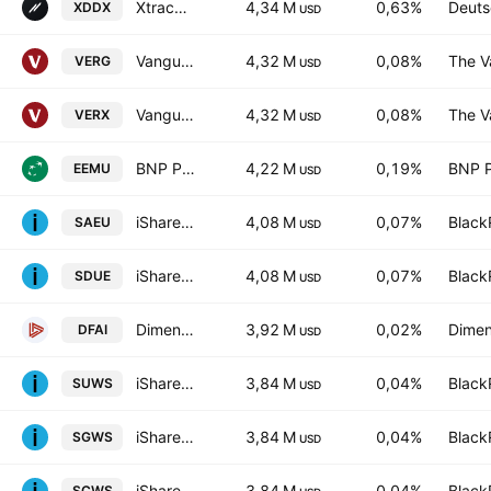
Xtrackers DAX ESG Screened UCITS ETF 1D
4,34 M
0,63%
Deuts
XDDX
USD
Vanguard FTSE Developed Europe ex UK UCITS ETF AccumEUR
4,32 M
0,08%
The V
VERG
USD
Vanguard FTSE Developed Europe ex UK UCITS ETF
4,32 M
0,08%
The V
VERX
USD
BNP Paribas Easy MSCI EMU ESG Filtered Min TE UCITS ETF Capitalisation
4,22 M
0,19%
BNP P
EEMU
USD
iShares IV PLC - iShares MSCI Europe Screened UCITS ETF AccumEUR
4,08 M
0,07%
Black
SAEU
USD
iShares IV PLC - iShares MSCI Europe Screened UCITS ETF EUR
4,08 M
0,07%
Black
SDUE
USD
Dimensional International Core Equity Market ETF
3,92 M
0,02%
Dimen
DFAI
USD
iShares MSCI World SRI UCITS ETF
3,84 M
0,04%
Black
SUWS
USD
iShares MSCI World SRI UCITS ETF Hedged GBP
3,84 M
0,04%
Black
SGWS
USD
iShares MSCI World SRI UCITS ETF Hedged CHF
3,84 M
0,04%
Black
SCWS