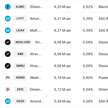
iShares EURO STOXX Mid UCITS ETF
6,25 M
0,92%
Black
DJMC
USD
Amundi DAX II UCITS ETF Acc
6,21 M
0,39%
SAS R
LYY7
USD
Multi Units Luxembourg SICAV - Amundi DAX II D
6,21 M
0,39%
SAS R
LDAX
USD
Xtrackers MSCI EUROPE UCITS ETF Capitalisation 2C
6,06 M
0,06%
Deuts
XEOU.USD
USD
Xtrackers MSCI EUROPE UCITS ETF Distribution 1D
6,06 M
0,06%
Deuts
XIEE
USD
Xtrackers MSCI EUROPE UCITS ETF Capitalisation 1C
6,06 M
0,06%
Deuts
XMEU
USD
Wealthsimple Developed Markets ex North America Socially Responsible Index ETF
5,76 M
0,80%
Power
WSRD
USD
Dimensional International Core Equity 2 ETF
5,72 M
0,04%
Dimen
DFIC
USD
Amundi Index Solutions - MSCI Europe UCITS ETF DR
5,49 M
0,06%
SAS R
CE2D
USD