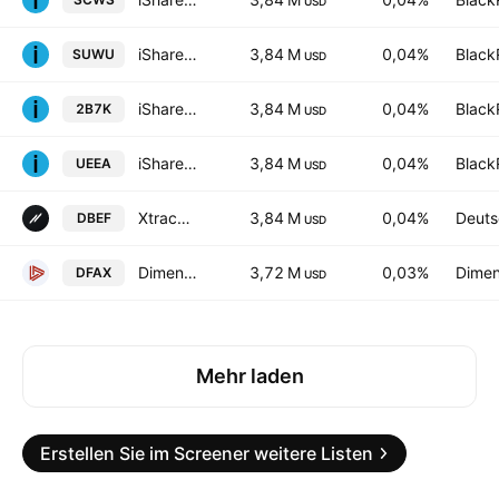
USD
iShares MSCI World SRI UCITS ETF Hedged USD
3,84 M
0,04%
Black
SUWU
USD
iShares MSCI World SRI UCITS ETF
3,84 M
0,04%
Black
2B7K
USD
iShares MSCI World SRI UCITS ETF Hedged EUR
3,84 M
0,04%
Black
UEEA
USD
Xtrackers MSCI EAFE Hedged Equity ETF
3,84 M
0,04%
Deuts
DBEF
USD
Dimensional World ex U.S. Core Equity 2 ETF
3,72 M
0,03%
Dimen
DFAX
USD
Mehr laden
Erstellen Sie im Screener weitere Listen