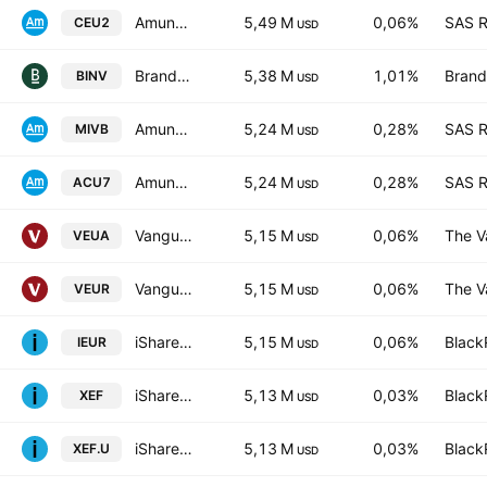
Amundi Index Solutions - MSCI Europe UCITS ETF DR
5,49 M
0,06%
SAS R
CEU2
USD
Brandes International ETF
5,38 M
1,01%
Brand
BINV
USD
Amundi MSCI Europe SRI Climate Paris Aligned UCITS ETF DR C Capitalisation
5,24 M
0,28%
SAS R
MIVB
USD
Amundi MSCI Europe SRI Climate Paris Aligned UCITS ETF DR (D)
5,24 M
0,28%
SAS R
ACU7
USD
Vanguard FTSE Developed Europe UCITS ETF Accum EUR
5,15 M
0,06%
The V
VEUA
USD
Vanguard FTSE Developed Europe UCITS ETF
5,15 M
0,06%
The V
VEUR
USD
iShares Core MSCI Europe ETF
5,15 M
0,06%
Black
IEUR
USD
iShares Core MSCI EAFE IMI Index ETF
5,13 M
0,03%
Black
XEF
USD
iShares Core MSCI EAFE IMI Index ETF Trust Units
5,13 M
0,03%
Black
XEF.U
USD