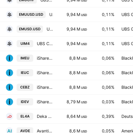
USD
UBS ETF SICAV - UBS ETF - MSCI EMU UCITS ETF -(hedged to USD) A-acc- Capitalisation
9,94 M
0,11%
UBS 
EMUUSD.USD
USD
UBS (Lux) Fund Solutions SICAV - UBS CORE MSCI EMU UCITS ETF hUSD dis
9,94 M
0,11%
UBS 
EMUSD.USD
USD
UBS Core MSCI EMU UCITS ETF-EUR dis- Distribution
9,94 M
0,11%
UBS 
UIM4
USD
iShares Core MSCI Europe UCITS ETF
8,8 M
0,06%
Black
IMEU
USD
iShares Core MSCI Europe UCITS ETF AccumHedged CHF
8,8 M
0,06%
Black
IEUC
USD
iShares Core MSCI Europe UCITS ETF Accum- EUR
8,8 M
0,06%
Black
CEBZ
USD
iShares Core MSCI International Developed Markets ETF
8,79 M
0,03%
Black
IDEV
USD
Deka DAX UCITS ETF
8,64 M
0,39%
Deuts
EL4A
USD
Avantis International Equity ETF
8,6 M
0,05%
Ameri
AVDE
USD