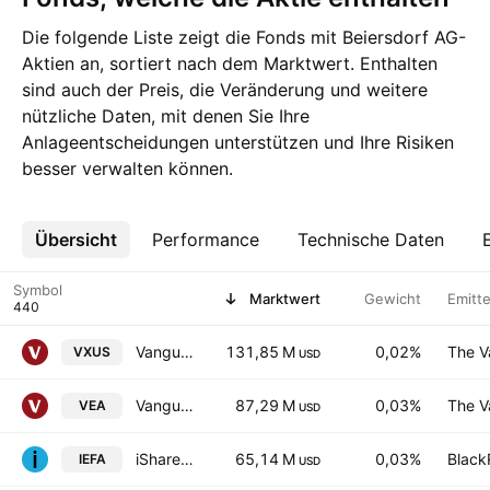
Die folgende Liste zeigt die Fonds mit Beiersdorf AG-
Aktien an, sortiert nach dem Marktwert. Enthalten
sind auch der Preis, die Veränderung und weitere
nützliche Daten, mit denen Sie Ihre
Anlageentscheidungen unterstützen und Ihre Risiken
besser verwalten können.
Übersicht
Mehr
Performance
Technische Daten
Symbol
Marktwert
Gewicht
Emitt
Vanguard Total International Stock ETF
131,85 M
0,02%
The V
VXUS
USD
Vanguard FTSE Developed Markets ETF
87,29 M
0,03%
The V
VEA
USD
iShares Core MSCI EAFE ETF
65,14 M
0,03%
Black
IEFA
USD