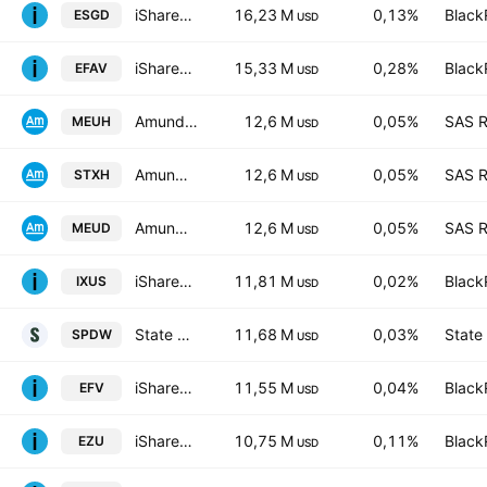
iShares ESG Aware MSCI EAFE ETF
16,23 M
0,13%
Black
ESGD
USD
iShares MSCI EAFE Min Vol Factor ETF
15,33 M
0,28%
Black
EFAV
USD
Amundi Core Stoxx Europe 600 -UCITS ETF HEDGED- Capitalisation
12,6 M
0,05%
SAS R
MEUH
USD
Amundi Index Solutions SICAV - Amundi Core Stoxx Europe 600 UCITS ETF Monthly Hedged to EUR - Dist- Distribution
12,6 M
0,05%
SAS R
STXH
USD
Amundi Core Stoxx Europe 600 -UCITS ETF Acc- Capitalisation
12,6 M
0,05%
SAS R
MEUD
USD
iShares Core MSCI Total International Stock ETF
11,81 M
0,02%
Black
IXUS
USD
State Street SPDR Portfolio Developed World ex-US ETF
11,68 M
0,03%
State
SPDW
USD
iShares MSCI EAFE Value ETF
11,55 M
0,04%
Black
EFV
USD
iShares MSCI Eurozone ETF
10,75 M
0,11%
Black
EZU
USD