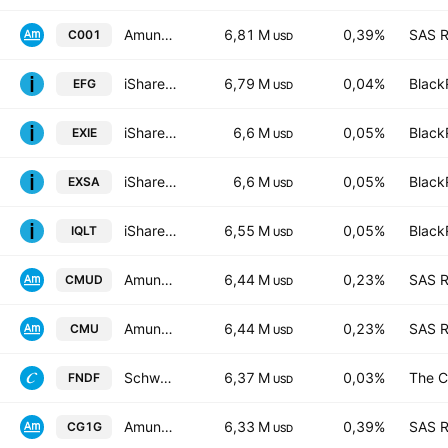
Amundi Core DAX UCITS ETF Dist
6,81 M
0,39%
SAS R
C001
USD
iShares MSCI EAFE Growth ETF
6,79 M
0,04%
Black
EFG
USD
iShares STOXX Europe 600 UCITS ETF (DE) EUR (Dist). Units
6,6 M
0,05%
Black
EXIE
USD
iShares STOXX Europe 600 UCITS ETF
6,6 M
0,05%
Black
EXSA
USD
iShares MSCI Intl Quality Factor ETF
6,55 M
0,05%
Black
IQLT
USD
Amundi MSCI EMU ESG Selection UCITS ETF DR - EUR (D)
6,44 M
0,23%
SAS R
CMUD
USD
Amundi MSCI EMU ESG Selection -UCITS ETF DR- Capitalisation
6,44 M
0,23%
SAS R
CMU
USD
Schwab Fundamental International Equity ETF
6,37 M
0,03%
The C
FNDF
USD
Amundi ETF DAX UCITS ETF (DR) FCP
6,33 M
0,39%
SAS R
CG1G
USD