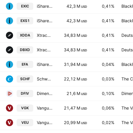
iShares Core DAX (R) UCITS ETF (DE) Units -EUR-
42,3 M
0,41%
Black
EXIC
USD
iShares Core DAX UCITS ETF (DE)
42,3 M
0,41%
Black
EXS1
USD
Xtrackers DAX UCITS ETF 1D Distribution
34,83 M
0,41%
Deuts
XDDA
USD
Xtrackers DAX UCITS ETF
34,83 M
0,41%
Deuts
DBXD
USD
iShares MSCI EAFE ETF
31,94 M
0,04%
Black
EFA
USD
Schwab International Equity ETF
22,12 M
0,03%
The C
SCHF
USD
Dimensional International Value ETF
21,6 M
0,10%
Dimen
DFIV
USD
Vanguard FTSE Europe ETF
21,47 M
0,06%
The V
VGK
USD
Vanguard FTSE All-World ex-US Index Fund
20,99 M
0,02%
The V
VEU
USD