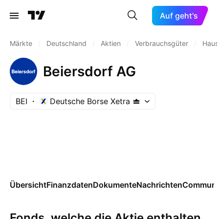
Auf geht's
Märkte
/
Deutschland
/
Aktien
/
Verbrauchsgüter
/
Haush
Beiersdorf AG
BEI
Deutsche Borse Xetra
Übersicht
Finanzdaten
Dokumente
Nachrichten
Communi
Fonds, welche die Aktie enthalten