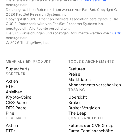
Die ausgewählten Marktdaten werden von
ICE Data Services
bereitgestellt.
Die ausgewählten Referenzdaten werden von FactSet. Copyright ©
2026 FactSet Research Systems Inc.
Copyright © 2026, American Bankers Association bereitgestellt. Die
CUSIP-Datenbank wird von FactSet Research Systems Inc.
bereitgestellt. Alle Rechte vorbehalten.
Die SEC-Einreichungen und sonstigen Dokumente werden von
Quartr
bereitgestellt.
© 2026 TradingView, Inc.
MEHR ALS EIN PRODUKT
TOOLS & ABONNEMENTS
Supercharts
Features
SCREENER
Preise
Marktdaten
Aktien
Abonnements verschenken
ETFs
TRADING
Anleihen
Krypto-Coins
Übersicht
CEX-Paare
Broker
DEX-Paare
Broker-Vergleich
Pine
The Leap
HEATMAPS
SONDERANGEBOTE
Aktien
Futures der CME Group
ETFs
Eurex-Termingeschäfte