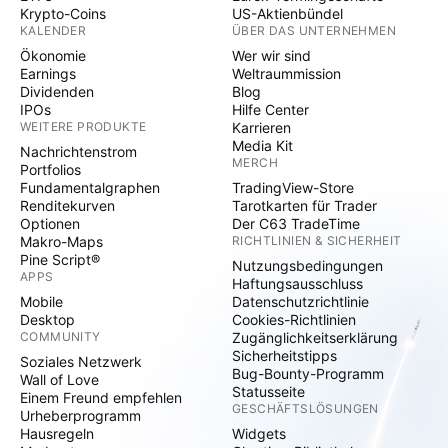
Krypto-Coins
US-Aktienbündel
KALENDER
ÜBER DAS UNTERNEHMEN
Ökonomie
Wer wir sind
Earnings
Weltraummission
Dividenden
Blog
IPOs
Hilfe Center
WEITERE PRODUKTE
Karrieren
Media Kit
Nachrichtenstrom
MERCH
Portfolios
Fundamentalgraphen
TradingView-Store
Renditekurven
Tarotkarten für Trader
Optionen
Der C63 TradeTime
Makro-Maps
RICHTLINIEN & SICHERHEIT
Pine Script®
Nutzungsbedingungen
APPS
Haftungsausschluss
Mobile
Datenschutzrichtlinie
Desktop
Cookies-Richtlinien
COMMUNITY
Zugänglichkeitserklärung
Sicherheitstipps
Soziales Netzwerk
Bug-Bounty-Programm
Wall of Love
Statusseite
Einem Freund empfehlen
GESCHÄFTSLÖSUNGEN
Urheberprogramm
Hausregeln
Widgets