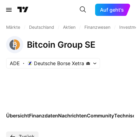
Auf geht's
Märkte
/
Deutschland
/
Aktien
/
Finanzwesen
/
Investm
Bitcoin Group SE
ADE
Deutsche Borse Xetra
Übersicht
Finanzdaten
Nachrichten
Community
Technisc
Zurück