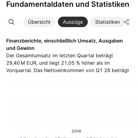
Fundamentaldaten und Statistiken
Übersicht
Auszüge
Statistiken
Di
Mehr
Finanzberichte, einschließlich Umsatz, Ausgaben
und Gewinn
Der Gesamtumsatz im letzten Quartal beträgt
‪29,40 M‬ EUR, und liegt 21,05 % höher als im
Vorquartal. Das Nettoeinkommen von Q1 26 beträgt
‪665,00 K‬ EUR.
2006