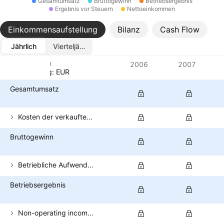
Gesamtumsatz
Bruttogewinn
Betriebsergebnis
Ergebnis vor Steuern
Nettoeinkommen
Einkommensaufstellung
Bilanz
Cash Flow
Jährlich
Vierteljährlich
Metriken
2006
2007
Währung: EUR
Gesamtumsatz
Kosten der verkauften Güter
Bruttogewinn
Betriebliche Aufwendungen (exkl. COGS)
Betriebsergebnis
Non-operating income (total)