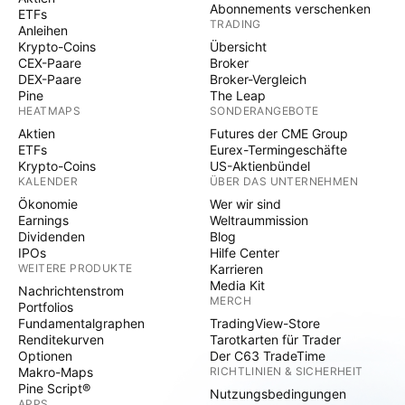
Abonnements verschenken
ETFs
TRADING
Anleihen
Krypto-Coins
Übersicht
CEX-Paare
Broker
DEX-Paare
Broker-Vergleich
Pine
The Leap
HEATMAPS
SONDERANGEBOTE
Aktien
Futures der CME Group
ETFs
Eurex-Termingeschäfte
Krypto-Coins
US-Aktienbündel
KALENDER
ÜBER DAS UNTERNEHMEN
Ökonomie
Wer wir sind
Earnings
Weltraummission
Dividenden
Blog
IPOs
Hilfe Center
WEITERE PRODUKTE
Karrieren
Media Kit
Nachrichtenstrom
MERCH
Portfolios
Fundamentalgraphen
TradingView-Store
Renditekurven
Tarotkarten für Trader
Optionen
Der C63 TradeTime
Makro-Maps
RICHTLINIEN & SICHERHEIT
Pine Script®
Nutzungsbedingungen
APPS