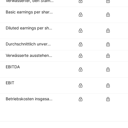
Verwässerter, den Stammaktionären zustehender Nettogewinn
Basic earnings per share (basic EPS)
Diluted earnings per share (diluted EPS)
Durchschnittlich unverwässerte Aktien im Umlauf
Verwässerte ausstehende Aktien
EBITDA
EBIT
Betriebskosten insgesamt