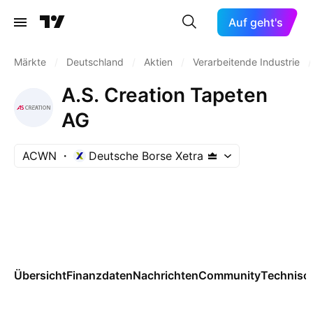
Auf geht's
Märkte
/
Deutschland
/
Aktien
/
Verarbeitende Industrie
/
A.S. Creation Tapeten
AG
ACWN
Deutsche Borse Xetra
Übersicht
Finanzdaten
Nachrichten
Community
Technisc