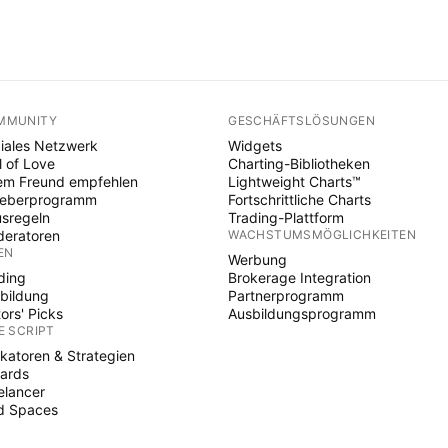
MMUNITY
GESCHÄFTSLÖSUNGEN
iales Netzwerk
Widgets
l of Love
Charting-Bibliotheken
em Freund empfehlen
Lightweight Charts™
heberprogramm
Fortschrittliche Charts
sregeln
Trading-Plattform
eratoren
WACHSTUMSMÖGLICHKEITEN
EN
Werbung
ding
Brokerage Integration
bildung
Partnerprogramm
tors' Picks
Ausbildungsprogramm
E SCRIPT
ikatoren & Strategien
ards
elancer
d Spaces