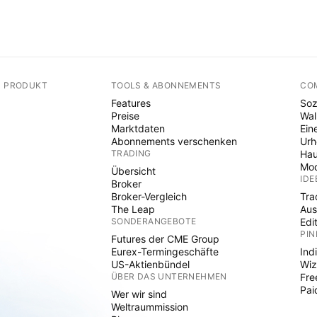
N PRODUKT
TOOLS & ABONNEMENTS
CO
Features
Soz
Preise
Wal
Marktdaten
Ein
Abonnements verschenken
Ur
TRADING
Hau
Mod
Übersicht
IDE
Broker
Broker-Vergleich
Tra
The Leap
Aus
SONDERANGEBOTE
Edi
PIN
Futures der CME Group
Eurex-Termingeschäfte
Ind
US-Aktienbündel
Wiz
ÜBER DAS UNTERNEHMEN
Fre
Pai
Wer wir sind
Weltraummission