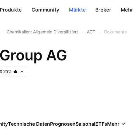
Produkte
Community
Märkte
Broker
Mehr
/
Chemikalien: Allgemein Diversifiziert
/
ACT
/
Dokumente
 Group AG
Xetra
ity
Technische Daten
Prognosen
Saisonal
ETFs
Mehr