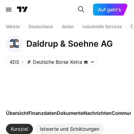
Auf geht's
Märkte
/
Deutschland
/
Aktien
/
Industrielle Services
/
Ö
Daldrup & Soehne AG
4DS
Deutsche Borse Xetra
Übersicht
Finanzdaten
Dokumente
Nachrichten
Communi
Kursziel
Istwerte und Schätzungen