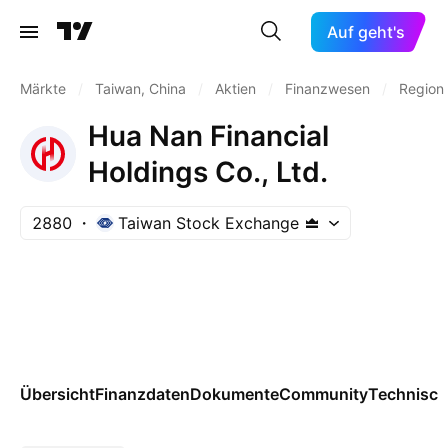
Auf geht's
Märkte
/
Taiwan, China
/
Aktien
/
Finanzwesen
/
Region
Hua Nan Financial
Holdings Co., Ltd.
2880
Taiwan Stock Exchange
Übersicht
Finanzdaten
Dokumente
Community
Technisch