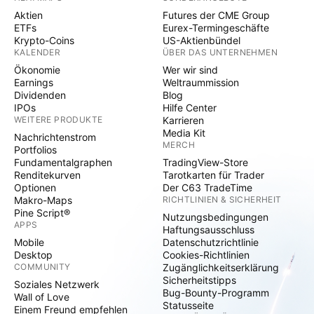
Aktien
Futures der CME Group
ETFs
Eurex-Termingeschäfte
Krypto-Coins
US-Aktienbündel
KALENDER
ÜBER DAS UNTERNEHMEN
Ökonomie
Wer wir sind
Earnings
Weltraummission
Dividenden
Blog
IPOs
Hilfe Center
WEITERE PRODUKTE
Karrieren
Media Kit
Nachrichtenstrom
MERCH
Portfolios
Fundamentalgraphen
TradingView-Store
Renditekurven
Tarotkarten für Trader
Optionen
Der C63 TradeTime
Makro-Maps
RICHTLINIEN & SICHERHEIT
Pine Script®
Nutzungsbedingungen
APPS
Haftungsausschluss
Mobile
Datenschutzrichtlinie
Desktop
Cookies-Richtlinien
COMMUNITY
Zugänglichkeitserklärung
Sicherheitstipps
Soziales Netzwerk
Bug-Bounty-Programm
Wall of Love
Statusseite
Einem Freund empfehlen