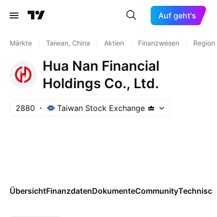
Auf geht's
Märkte
/
Taiwan, China
/
Aktien
/
Finanzwesen
/
Region
Hua Nan Financial
Holdings Co., Ltd.
2880
Taiwan Stock Exchange
Übersicht
Finanzdaten
Dokumente
Community
Technisch