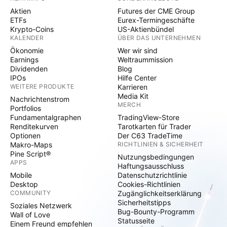
Aktien
Futures der CME Group
ETFs
Eurex-Termingeschäfte
Krypto-Coins
US-Aktienbündel
KALENDER
ÜBER DAS UNTERNEHMEN
Ökonomie
Wer wir sind
Earnings
Weltraummission
Dividenden
Blog
IPOs
Hilfe Center
WEITERE PRODUKTE
Karrieren
Media Kit
Nachrichtenstrom
MERCH
Portfolios
Fundamentalgraphen
TradingView-Store
Renditekurven
Tarotkarten für Trader
Optionen
Der C63 TradeTime
Makro-Maps
RICHTLINIEN & SICHERHEIT
Pine Script®
Nutzungsbedingungen
APPS
Haftungsausschluss
Mobile
Datenschutzrichtlinie
Desktop
Cookies-Richtlinien
COMMUNITY
Zugänglichkeitserklärung
Sicherheitstipps
Soziales Netzwerk
Bug-Bounty-Programm
Wall of Love
Statusseite
Einem Freund empfehlen