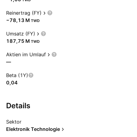
Reinertrag (FY)
‪−78,13 M‬
TWD
Umsatz (FY)
‪187,75 M‬
TWD
Aktien im Umlauf
—
Beta (1Y)
0,04
Details
Sektor
Elektronik Technologie