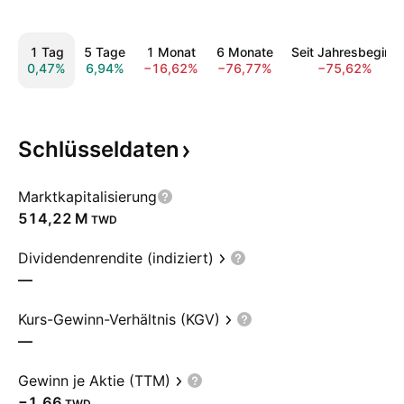
1 Tag
5 Tage
1 Monat
6 Monate
Seit Jahresbeginn
0,47%
6,94%
−16,62%
−76,77%
−75,62%
Schlüsseldaten
Marktkapitalisierung
‪514,22 M‬
TWD
Dividendenrendite (indiziert)
—
Kurs-Gewinn-Verhältnis (KGV)
—
Gewinn je Aktie (TTM)
−1,66
TWD