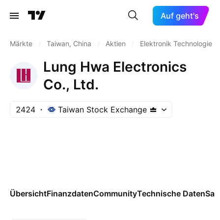
Auf geht's
Märkte
/
Taiwan, China
/
Aktien
/
Elektronik Technologie
Lung Hwa Electronics
Co., Ltd.
2424
Taiwan Stock Exchange
Übersicht
Finanzdaten
Community
Technische Daten
Sai