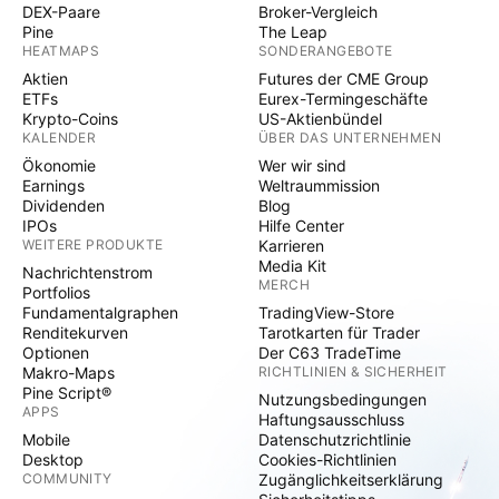
DEX-Paare
Broker-Vergleich
Pine
The Leap
HEATMAPS
SONDERANGEBOTE
Aktien
Futures der CME Group
ETFs
Eurex-Termingeschäfte
Krypto-Coins
US-Aktienbündel
KALENDER
ÜBER DAS UNTERNEHMEN
Ökonomie
Wer wir sind
Earnings
Weltraummission
Dividenden
Blog
IPOs
Hilfe Center
WEITERE PRODUKTE
Karrieren
Media Kit
Nachrichtenstrom
MERCH
Portfolios
Fundamentalgraphen
TradingView-Store
Renditekurven
Tarotkarten für Trader
Optionen
Der C63 TradeTime
Makro-Maps
RICHTLINIEN & SICHERHEIT
Pine Script®
Nutzungsbedingungen
APPS
Haftungsausschluss
Mobile
Datenschutzrichtlinie
Desktop
Cookies-Richtlinien
COMMUNITY
Zugänglichkeitserklärung