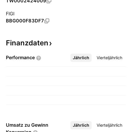
TW0002424009
FIGI
BBG000F83DF7
Finanzdaten
Performance
Jährlich
Mehr
Vierteljährlich
Umsatz zu Gewinn
Jährlich
Mehr
Vierteljährlich