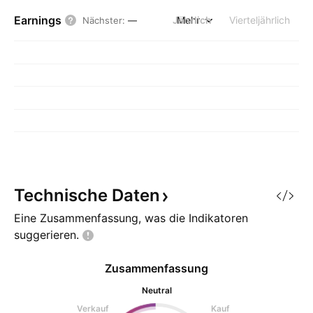
Earnings
Jährlich
Mehr
Vierteljährlich
Nächster
:
—
Technische
Daten
Eine Zusammenfassung, was die Indikatoren
suggerieren.
Zusammenfassung
Neutral
Verkauf
Kauf